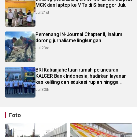
MCK dan laptop ke MTs di Sibanggor Julu
Jul 21st
Pemenang IN-Journal Chapter II, Inalum
dorong jurnalisme lingkungan
Jul 23rd
BRI Kabanjahe tuan rumah peluncuran
KALCER Bank Indonesia, hadirkan layanan
kas keliling dan edukasi rupiah hingga
pelosok Karo
Jul 30th
Foto