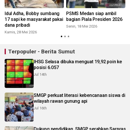
Idul Adha, Bobby sumbang
PSMS Medan siap ambil
17 sapi ke masyarakat pakai
bagian Piala Presiden 2026
dana pribadi
Senin, 18 Mei 2026
Kamis, 28 Mei 2026
J
Terpopuler - Berita Sumut
IHSG Selasa dibuka menguat 19,92 poin ke
posisi 6.057
Jul 14th
SMGP perkuat literasi kebencanaan siswa di
wilayah rawan gunung api
Jul 16th
Dukung pendidikan, SMGP serahkan Sarpras