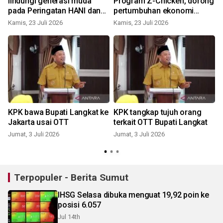
s
lindungi generasi muda
Program Z-Chicken, dorong
pada Peringatan HANI dan
pertumbuhan ekonomi
Hari Anak Nasional 2026
warga Langkat
Kamis, 23 Juli 2026
Kamis, 23 Juli 2026
R
KPK bawa Bupati Langkat ke
KPK tangkap tujuh orang
Jakarta usai OTT
terkait OTT Bupati Langkat
Jumat, 3 Juli 2026
Jumat, 3 Juli 2026
R
Terpopuler - Berita Sumut
IHSG Selasa dibuka menguat 19,92 poin ke
posisi 6.057
Jul 14th