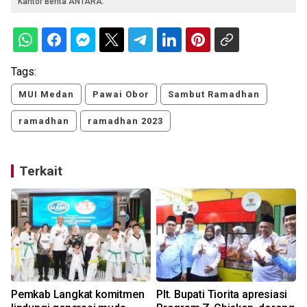
Kantor Berita ANTARA.
Tags:
MUI Medan
Pawai Obor
Sambut Ramadhan
ramadhan
ramadhan 2023
Terkait
S
Pemkab Langkat komitmen
Plt. Bupati Tiorita apresiasi