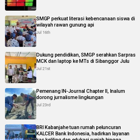
SMGP perkuat literasi kebencanaan siswa di
wilayah rawan gunung api
Jul 16th
Dukung pendidikan, SMGP serahkan Sarpras
MCK dan laptop ke MTs di Sibanggor Julu
Jul 21st
Pemenang IN-Journal Chapter II, Inalum
dorong jurnalisme lingkungan
Jul 23rd
BRI Kabanjahe tuan rumah peluncuran
KALCER Bank Indonesia, hadirkan layanan
kas keliling dan edukasi rupiah hingga