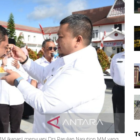
T
t MM (kanan) menyuapi Drs Parulian Nasution MM yang