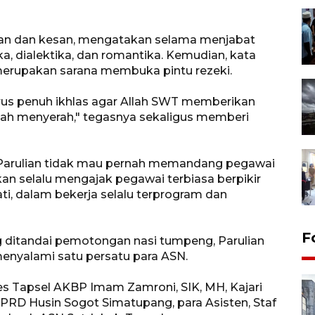
san dan kesan, mengatakan selama menjabat
, dialektika, dan romantika. Kemudian, kata
merupakan sarana membuka pintu rezeki.
arus penuh ikhlas agar Allah SWT memberikan
h menyerah," tegasnya sekaligus memberi
Parulian tidak mau pernah memandang pegawai
an selalu mengajak pegawai terbiasa berpikir
pati, dalam bekerja selalu terprogram dan
F
g ditandai pemotongan nasi tumpeng, Parulian
enyalami satu persatu para ASN.
es Tapsel AKBP Imam Zamroni, SIK, MH, Kajari
DPRD Husin Sogot Simatupang, para Asisten, Staf