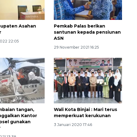
bupaten Asahan
Pemkab Palas berikan
r
santunan kepada pensiunan
ASN
2022 22:05
29 November 2021 16:25
160 ribu sambungan baru
jaringan gas 2026
2026-08-07 18:00:00
ambaian tangan,
Wali Kota Binjai : Mari terus
inggalkan Kantor
memperkuat kerukunan
psel gunakan
3 Januari 2020 17:46
r
021 13:38