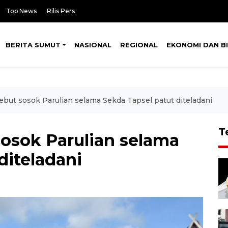
Top News
Rilis Pers
BERITA SUMUT
NASIONAL
REGIONAL
EKONOMI DAN BI
sebut sosok Parulian selama Sekda Tapsel patut diteladani
T
sosok Parulian selama
diteladani