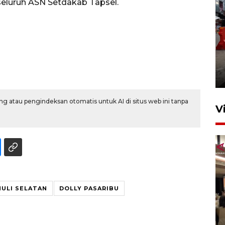
seluruh ASN Setdakab Tapsel.
Pelaporan SPT Tahunan di
Sumut
27 April 2026 15:34
g atau pengindeksan otomatis untuk AI di situs web ini tanpa
V
ULI SELATAN
DOLLY PASARIBU
Kodam I Bukit Barisan
luncurkan program Kodam