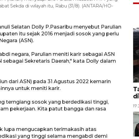
at Sekda di wilayah itu, Rabu (31/8). (ANTARA/HO-
nuli Selatan Dolly P.Pasaribu menyebut Parulian
paten itu sejak 2016 menjadi sosok yang perlu
 Negara (ASN).
bdi negara, Parulian meniti karir sebagai ASN
 sebagai Sekretaris Daerah," kata Dolly dalam
siun dari ASN) pada 31 Agustus 2022 kemarin
nnya untuk meniti karir.
T
d
ng terngiang sosok yang berdedikasi tinggi,
17 
lam pekerjaan. Kita patut bangga dan rasa
ak lupa mengucapkan terimakasih atas
edikasi yang tinggi selama mengabdi demi