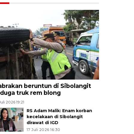
abrakan beruntun di Sibolangit
iduga truk rem blong
Juli 2026 19:21
RS Adam Malik: Enam korban
kecelakaan di Sibolangit
dirawat di IGD
17 Juli 2026 16:30