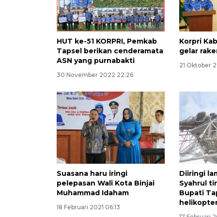
HUT ke-51 KORPRI, Pemkab
Korpri Ka
Tapsel berikan cenderamata
gelar rake
ASN yang purnabakti
21 Oktober 
30 November 2022 22:26
Suasana haru iringi
Diiringi l
pelepasan Wali Kota Binjai
Syahrul t
Muhammad Idaham
Bupati Ta
helikopte
18 Februari 2021 06:13
17 Februari 2