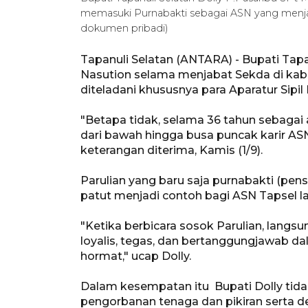
memasuki Purnabakti sebagai ASN yang menjab
dokumen pribadi)
Tapanuli Selatan (ANTARA) - Bupati Tapa
Nasution selama menjabat Sekda di kabu
diteladani khususnya para Aparatur Sipil
"Betapa tidak, selama 36 tahun sebagai a
dari bawah hingga busa puncak karir ASN
keterangan diterima, Kamis (1/9).
Parulian yang baru saja purnabakti (pen
patut menjadi contoh bagi ASN Tapsel lai
"Ketika berbicara sosok Parulian, langsu
loyalis, tegas, dan bertanggungjawab da
hormat," ucap Dolly.
Dalam kesempatan itu Bupati Dolly tid
pengorbanan tenaga dan pikiran serta d