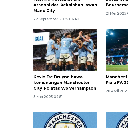
Arsenal dari kekalahan lawan
Bournemo
Manc City
21 Mei 2025 
22 September 2025 06:48
Kevin De Bruyne bawa
Manchester
kemenangan Manchester
Piala FA 
City 1-0 atas Wolverhampton
28 April 202
3 Mei 2025 09:51