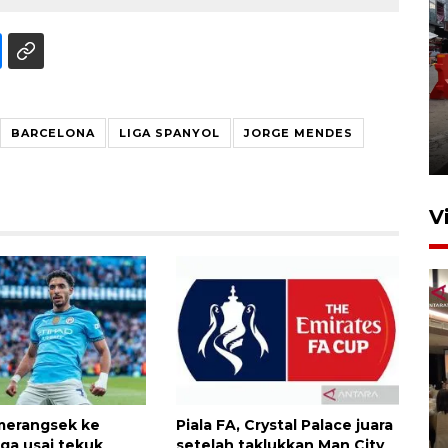
Pelaporan SPT Tahunan di
Sumut
BARCELONA
LIGA SPANYOL
JORGE MENDES
27 April 2026 15:34
V
Kodam I Bukit Barisan
merangsek ke
Piala FA, Crystal Palace juara
luncurkan program Kodam
iga usai tekuk
setelah taklukkan Man City