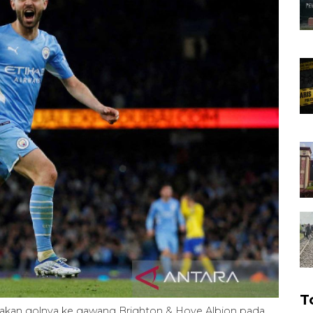
T
yakan golnya ke gawang Brighton & Hove Albion pada