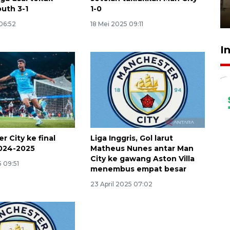
Berhaji
uth 3-1
1-0
27 Juli 2026 20:00
06:52
18 Mei 2025 09:11
I
 City ke final
Liga Inggris, Gol larut
2024-2025
Matheus Nunes antar Man
City ke gawang Aston Villa
5 09:51
menembus empat besar
23 April 2025 07:02