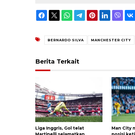
BERNARDO SILVA
MANCHESTER CITY
Berita Terkait
Liga Inggris, Gol telat
Man City 
Martinelli selamatkan
posisi ket