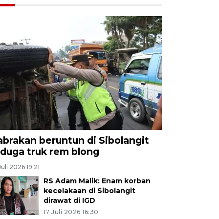
abrakan beruntun di Sibolangit
iduga truk rem blong
Juli 2026 19:21
RS Adam Malik: Enam korban
kecelakaan di Sibolangit
dirawat di IGD
17 Juli 2026 16:30