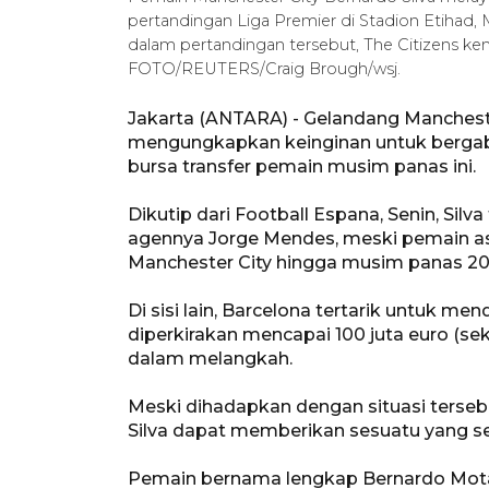
pertandingan Liga Premier di Stadion Etihad, 
dalam pertandingan tersebut, The Citizens k
FOTO/REUTERS/Craig Brough/wsj.
Jakarta (ANTARA) - Gelandang Mancheste
mengungkapkan keinginan untuk bergab
bursa transfer pemain musim panas ini.
Dikutip dari Football Espana, Senin, Si
agennya Jorge Mendes, meski pemain asa
Manchester City hingga musim panas 20
Di sisi lain, Barcelona tertarik untuk me
diperkirakan mencapai 100 juta euro (sek
dalam melangkah.
Meski dihadapkan dengan situasi tersebu
Silva dapat memberikan sesuatu yang seg
Pemain bernama lengkap Bernardo Mota 