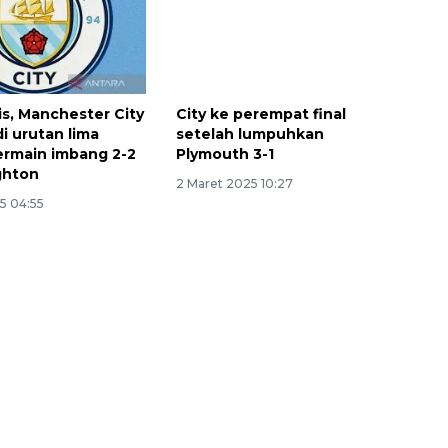
is, Manchester City
City ke perempat final
i urutan lima
setelah lumpuhkan
ermain imbang 2-2
Plymouth 3-1
ghton
2 Maret 2025 10:27
5 04:55
Awas penipuan berbasis AI
2026-08-07 13:45:00