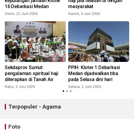
kepulangan jamaah Kloter
haji jadi teladan di tengah
16 Debarkasi Medan
masyarakat
Senin, 22 Juni 2026
Kamis, 4 Juni 2026
S
Sekdaprov Sumut:
PPIH: Kloter 1 Debarkasi
m
pengalaman spiritual haji
Medan dijadwalkan tiba
gag
diterapkan di Tanah Air
pada Selasa dini hari
Rabu, 3 Juni 2026
Selasa, 2 Juni 2026
Terpopuler - Agama
Foto