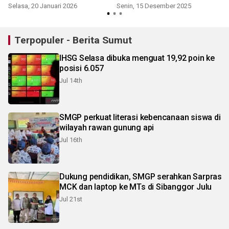
Indonesia
pelaku revolusi
Selasa, 20 Januari 2026
Senin, 15 Desember 2025
R
Terpopuler - Berita Sumut
IHSG Selasa dibuka menguat 19,92 poin ke
posisi 6.057
Jul 14th
SMGP perkuat literasi kebencanaan siswa di
wilayah rawan gunung api
Jul 16th
Dukung pendidikan, SMGP serahkan Sarpras
MCK dan laptop ke MTs di Sibanggor Julu
Jul 21st