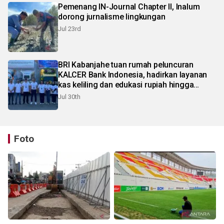
Pemenang IN-Journal Chapter II, Inalum
dorong jurnalisme lingkungan
Jul 23rd
BRI Kabanjahe tuan rumah peluncuran
KALCER Bank Indonesia, hadirkan layanan
kas keliling dan edukasi rupiah hingga
pelosok Karo
Jul 30th
Foto