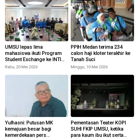
UMSU lepas lima
PPIH Medan terima 234
n
mahasiswa ikuti Program
calon haji kloter terakhir ke
Student Exchange ke INTI
Tanah Suci
Malaysia
Rabu, 20 Mei 2026
Minggu, 10 Mei 2026
Yulhasni: Putusan MK
Pementasan Teater KOPI
kemajuan besar bagi
SUHI FKIP UMSU, ketika
kemerdekaan pers
para kaum ibu ikut serta