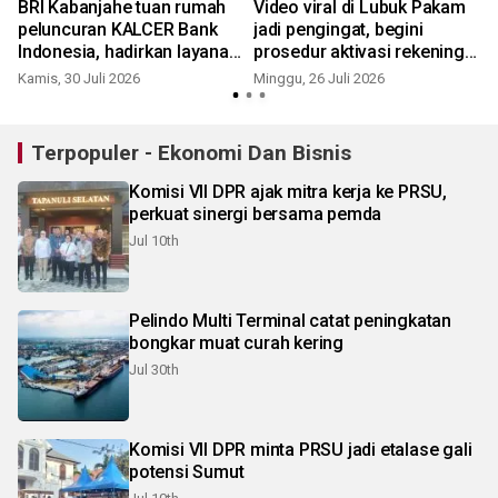
BRI Kabanjahe tuan rumah
Video viral di Lubuk Pakam
peluncuran KALCER Bank
jadi pengingat, begini
Indonesia, hadirkan layanan
prosedur aktivasi rekening
kas keliling dan edukasi
PIP
Kamis, 30 Juli 2026
Minggu, 26 Juli 2026
R
rupiah hingga pelosok Karo
Terpopuler - Ekonomi Dan Bisnis
Komisi VII DPR ajak mitra kerja ke PRSU,
perkuat sinergi bersama pemda
Jul 10th
Pelindo Multi Terminal catat peningkatan
bongkar muat curah kering
Jul 30th
Komisi VII DPR minta PRSU jadi etalase gali
potensi Sumut