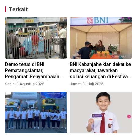
Terkait
Demo terus di BNI
BNI Kabanjahe kian dekat ke
Pematangsiantar,
masyarakat, tawarkan
Pengamat: Penyampaian
solusi keuangan di Festival
J
aspirasi perlu jaga layanan
Bunga dan Buah Karo 2026
Senin, 3 Agustus 2026
Jumat, 31 Juli 2026
dan kepercayaan pasar