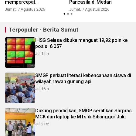
mempercepat
Pancasila di Medan
pembangunan
Jumat, 7 Agustus 2026
Jumat, 7 Agustus 2026
Terpopuler - Berita Sumut
IHSG Selasa dibuka menguat 19,92 poin ke
posisi 6.057
Jul 14th
SMGP perkuat literasi kebencanaan siswa di
wilayah rawan gunung api
Jul 16th
Dukung pendidikan, SMGP serahkan Sarpras
MCK dan laptop ke MTs di Sibanggor Julu
Jul 21st