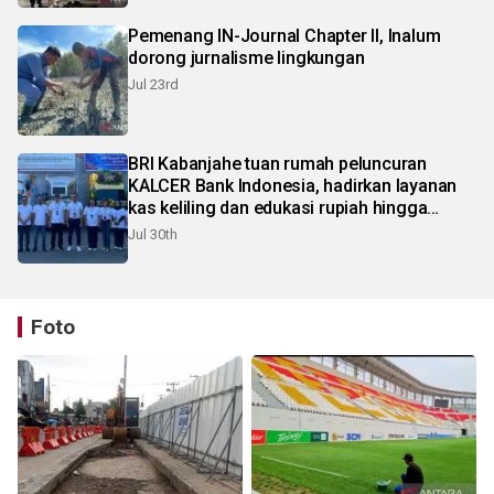
Pemenang IN-Journal Chapter II, Inalum
dorong jurnalisme lingkungan
Jul 23rd
BRI Kabanjahe tuan rumah peluncuran
KALCER Bank Indonesia, hadirkan layanan
kas keliling dan edukasi rupiah hingga
pelosok Karo
Jul 30th
Foto