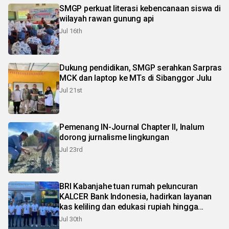
SMGP perkuat literasi kebencanaan siswa di
wilayah rawan gunung api
Jul 16th
Dukung pendidikan, SMGP serahkan Sarpras
MCK dan laptop ke MTs di Sibanggor Julu
Jul 21st
Pemenang IN-Journal Chapter II, Inalum
dorong jurnalisme lingkungan
Jul 23rd
BRI Kabanjahe tuan rumah peluncuran
KALCER Bank Indonesia, hadirkan layanan
kas keliling dan edukasi rupiah hingga
pelosok Karo
Jul 30th