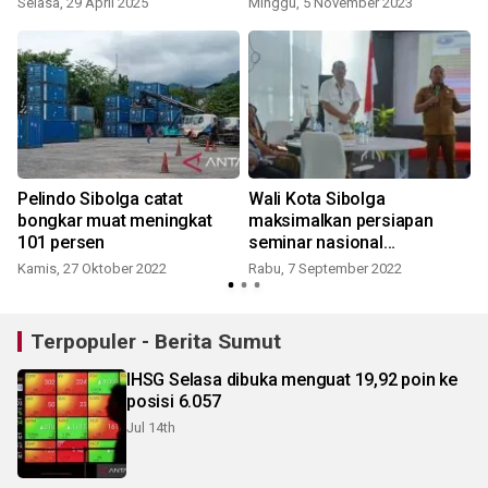
Selasa, 29 April 2025
Minggu, 5 November 2023
Pelindo Sibolga catat
Wali Kota Sibolga
bongkar muat meningkat
maksimalkan persiapan
101 persen
seminar nasional
kemaritiman
Kamis, 27 Oktober 2022
Rabu, 7 September 2022
Terpopuler - Berita Sumut
IHSG Selasa dibuka menguat 19,92 poin ke
posisi 6.057
Jul 14th