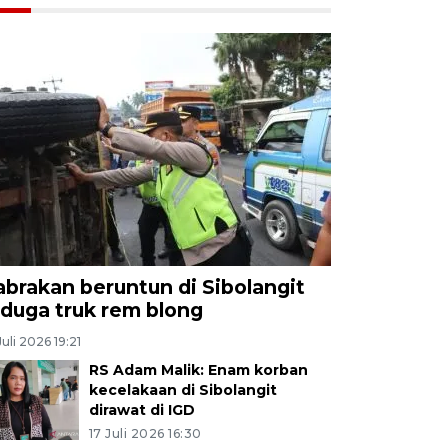
abrakan beruntun di Sibolangit
iduga truk rem blong
Juli 2026 19:21
RS Adam Malik: Enam korban
kecelakaan di Sibolangit
dirawat di IGD
17 Juli 2026 16:30