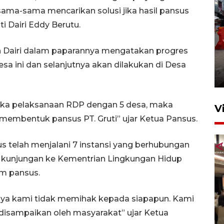
sama-sama mencarikan solusi jika hasil pansus
 Dairi Eddy Berutu.
Pelaporan SPT Tahunan di
n Dairi dalam paparannya mengatakan progres
Sumut
esa ini dan selanjutnya akan dilakukan di Desa
27 April 2026 15:34
tika pelaksanaan RDP dengan 5 desa, maka
V
membentuk pansus PT. Gruti” ujar Ketua Pansus.
telah menjalani 7 instansi yang berhubungan
n kunjungan ke Kementrian Lingkungan Hidup
am pansus.
nya kami tidak memihak kepada siapapun. Kami
Kodam I Bukit Barisan
luncurkan program Kodam
isampaikan oleh masyarakat” ujar Ketua