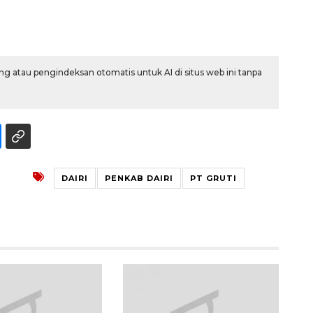
g atau pengindeksan otomatis untuk AI di situs web ini tanpa
DAIRI
PENKAB DAIRI
PT GRUTI
Awas penipuan berbasis AI
2026-08-07 13:45:00