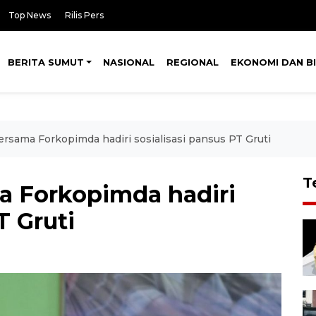
Top News
Rilis Pers
BERITA SUMUT
NASIONAL
REGIONAL
EKONOMI DAN BI
bersama Forkopimda hadiri sosialisasi pansus PT Gruti
T
ma Forkopimda hadiri
T Gruti