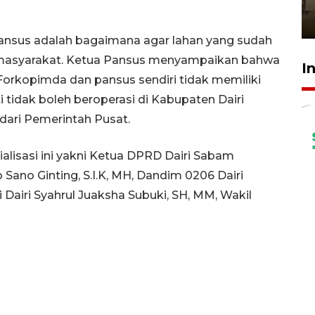
Berhaji
27 Juli 2026 20:00
Pansus adalah bagaimana agar lahan yang sudah
k masyarakat. Ketua Pansus menyampaikan bahwa
I
orkopimda dan pansus sendiri tidak memiliki
tidak boleh beroperasi di Kabupaten Dairi
dari Pemerintah Pusat.
alisasi ini yakni Ketua DPRD Dairi Sabam
o Sano Ginting, S.I.K, MH, Dandim 0206 Dairi
ri Dairi Syahrul Juaksha Subuki, SH, MM, Wakil