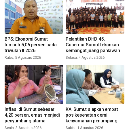
BPS: Ekonomi Sumut
Pelantikan DHD 45,
tumbuh 5,06 persen pada
Gubernur Sumut tekankan
triwulan II 2026
semangat juang pahlawan
Rabu, 5 Agustus 2026
Selasa, 4 Agustus 2026
Inflasi di Sumut sebesar
KAI Sumut siapkan empat
4,20 persen, emas menjadi
pos kesehatan demi
penyumbang utama
kenyamanan penumpang
Senin, 3 Agustus 2026
Sabtu, 1 Agustus 2026