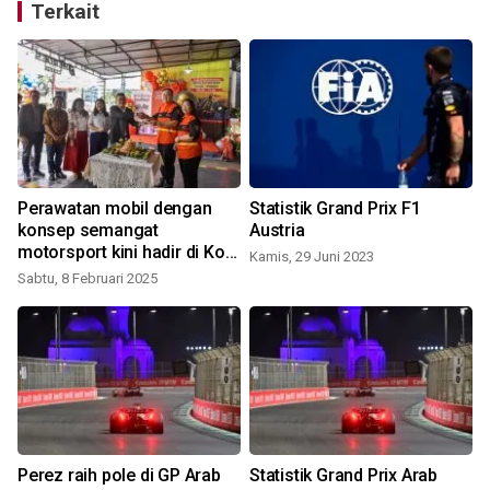
Terkait
Perawatan mobil dengan
Statistik Grand Prix F1
konsep semangat
Austria
motorsport kini hadir di Kota
Kamis, 29 Juni 2023
Medan
Sabtu, 8 Februari 2025
S
Perez raih pole di GP Arab
Statistik Grand Prix Arab