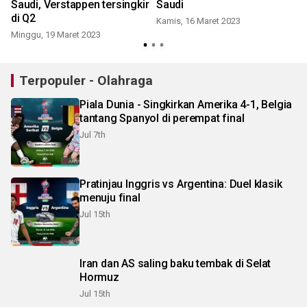
Saudi, Verstappen tersingkir
Saudi
di Q2
Kamis, 16 Maret 2023
Minggu, 19 Maret 2023
J
Terpopuler - Olahraga
Piala Dunia - Singkirkan Amerika 4-1, Belgia
tantang Spanyol di perempat final
Jul 7th
Pratinjau Inggris vs Argentina: Duel klasik
menuju final
Jul 15th
Iran dan AS saling baku tembak di Selat
Hormuz
Jul 15th