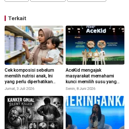
Terkait
Cek komposisi sebelum
AceKid mengajak
memilih nutrisi anak, Ini
masyarakat memahami
yang perlu diperhatikan
kunci memilih susu yang
selain informasi nilai gizi
tepat melalui Cek Komposisi
Jumat, 3 Juli 2026
Senin, 8 Juni 2026