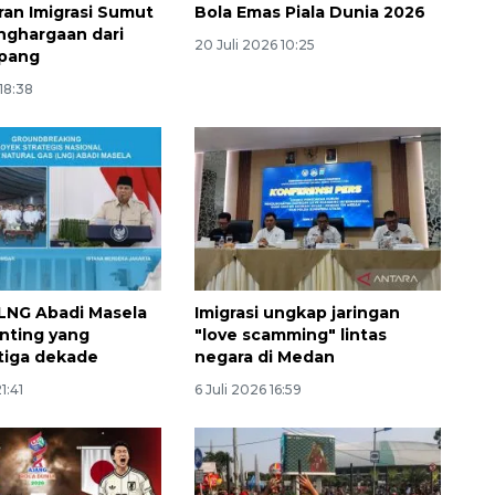
ran Imigrasi Sumut
Bola Emas Piala Dunia 2026
nghargaan dari
20 Juli 2026 10:25
epang
 18:38
LNG Abadi Masela
Imigrasi ungkap jaringan
nting yang
"love scamming" lintas
tiga dekade
negara di Medan
Memacu produksi sawit untuk
penuhi kebutuhan
1:41
6 Juli 2026 16:59
2026-08-09 12:00:00