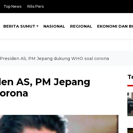
Top News
Rilis Pers
BERITA SUMUT
NASIONAL
REGIONAL
EKONOMI DAN BI
Presiden AS, PM Jepang dukung WHO soal corona
T
den AS, PM Jepang
orona