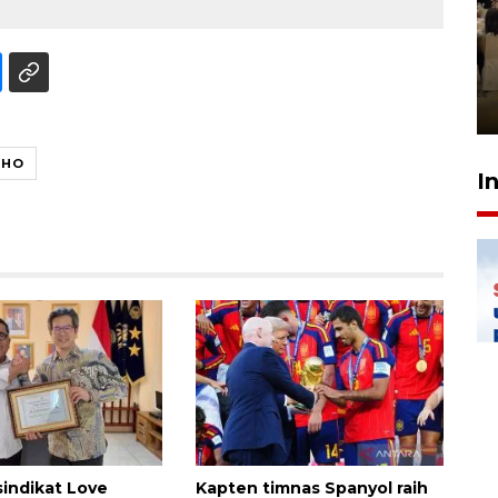
Kodam I Bukit Barisan
luncurkan program Kodam
Berhaji
27 Juli 2026 20:00
WHO
I
sindikat Love
Kapten timnas Spanyol raih