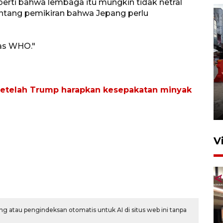
erti bahwa lembaga itu mungkin tidak netral
nentang pemikiran bahwa Jepang perlu
gas WHO."
Pelaporan SPT Tahunan di
setelah Trump harapkan kesepakatan minyak
Sumut
27 April 2026 15:34
V
g atau pengindeksan otomatis untuk AI di situs web ini tanpa