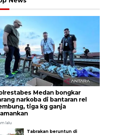
op News
olrestabes Medan bongkar
arang narkoba di bantaran rel
embung, tiga kg ganja
iamankan
am lalu
Tabrakan beruntun di