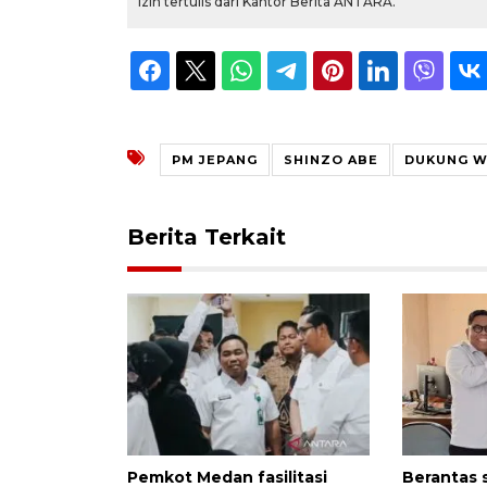
izin tertulis dari Kantor Berita ANTARA.
PM JEPANG
SHINZO ABE
DUKUNG 
Berita Terkait
Pemkot Medan fasilitasi
Berantas 