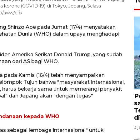
T
s korona (COVID-19) di Tokyo, Jepang, Selasa
o/aww/cfo
ng Shinzo Abe pada Jumat (17/4) menyatakan
sehatan Dunia (WHO) dalam upaya menghadapi
iden Amerika Serikat Donald Trump, yang sudah
aan dari AS bagi WHO.
ia pada Kamis (16/4) telah menyampaikan
lompok Tujuh bahwa "masyarakat internasional,
harus bekerja sama untuk memerangi penyakit
P
bal" dan Jepang akan "dengan tegas"
s
T
endanaan kepada WHO
d
3 j
s sebagai lembaga internasional" untuk