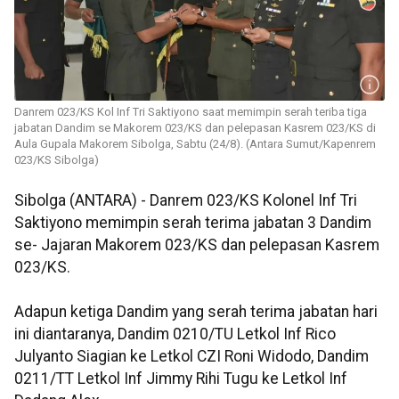
Danrem 023/KS Kol Inf Tri Saktiyono saat memimpin serah teriba tiga
jabatan Dandim se Makorem 023/KS dan pelepasan Kasrem 023/KS di
Aula Gupala Makorem Sibolga, Sabtu (24/8). (Antara Sumut/Kapenrem
023/KS Sibolga)
Sibolga (ANTARA) - Danrem 023/KS Kolonel Inf Tri
Saktiyono memimpin serah terima jabatan 3 Dandim
se- Jajaran Makorem 023/KS dan pelepasan Kasrem
023/KS.
Adapun ketiga Dandim yang serah terima jabatan hari
ini diantaranya, Dandim 0210/TU Letkol Inf Rico
Julyanto Siagian ke Letkol CZI Roni Widodo, Dandim
0211/TT Letkol Inf Jimmy Rihi Tugu ke Letkol Inf