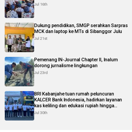
Jul 16th
Dukung pendidikan, SMGP serahkan Sarpras
MCK dan laptop ke MTs di Sibanggor Julu
Jul 21st
Pemenang IN-Journal Chapter II, Inalum
dorong jurnalisme lingkungan
Jul 23rd
BRI Kabanjahe tuan rumah peluncuran
KALCER Bank Indonesia, hadirkan layanan
kas keliling dan edukasi rupiah hingga
pelosok Karo
Jul 30th