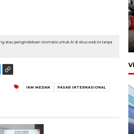
Pelaporan SPT Tahunan di
Sumut
g atau pengindeksan otomatis untuk AI di situs web ini tanpa
27 April 2026 15:34
V
IKM MEDAN
PASAR INTERNASIONAL
IDAI perkuat kompetensi
dokter tangani penyakit