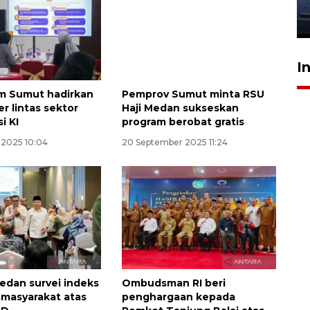
jantung anak
23 Juli 2026 20:04
I
 Sumut hadirkan
Pemprov Sumut minta RSU
r lintas sektor
Haji Medan sukseskan
i KI
program berobat gratis
2025 10:04
20 September 2025 11:24
dan survei indeks
Ombudsman RI beri
masyarakat atas
penghargaan kepada