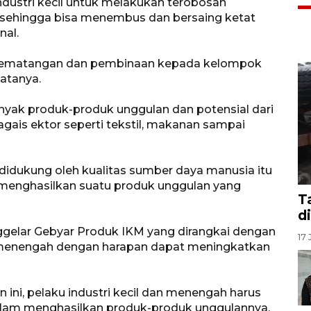
dustri kecil untuk melakukan terobosan
 sehingga bisa menembus dan bersaing ketat
nal.
n pematangan dan pembinaan kepada kelompok
katanya.
yak produk-produk unggulan dan potensial dari
gais ektor seperti tekstil, makanan sampai
didukung oleh kualitas sumber daya manusia itu
 menghasilkan suatu produk unggulan yang
T
d
nggelar Gebyar Produk IKM yang dirangkai dengan
17 
an menengah dengan harapan dapat meningkatkan
ini, pelaku industri kecil dan menengah harus
dalam menghasilkan produk-produk unggulannya,