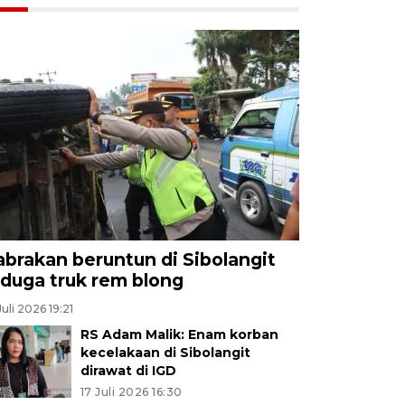
abrakan beruntun di Sibolangit
iduga truk rem blong
Juli 2026 19:21
RS Adam Malik: Enam korban
kecelakaan di Sibolangit
dirawat di IGD
17 Juli 2026 16:30