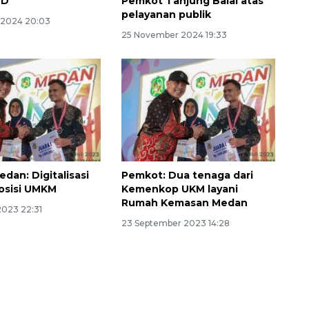
PD
Pemkot Tanjung Balai atas
pelayanan publik
 2024 20:03
25 November 2024 19:33
dan: Digitalisasi
Pemkot: Dua tenaga dari
Ekspedisi Rupiah Berdaulat
osisi UMKM
Kemenkop UKM layani
2026 sambangi Papua
Rumah Kemasan Medan
2023 22:31
2026-08-06 13:15:00
23 September 2023 14:28