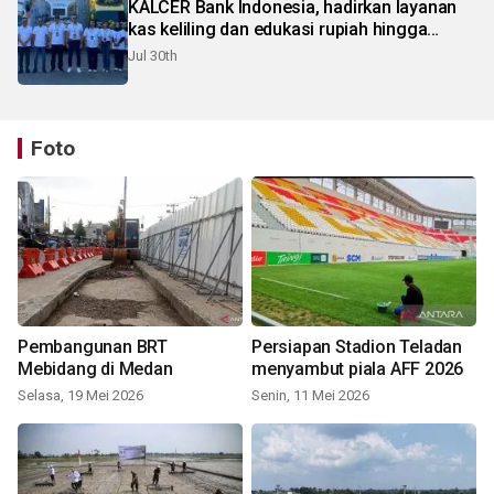
KALCER Bank Indonesia, hadirkan layanan
kas keliling dan edukasi rupiah hingga
pelosok Karo
Jul 30th
Foto
Pembangunan BRT
Persiapan Stadion Teladan
Mebidang di Medan
menyambut piala AFF 2026
Selasa, 19 Mei 2026
Senin, 11 Mei 2026