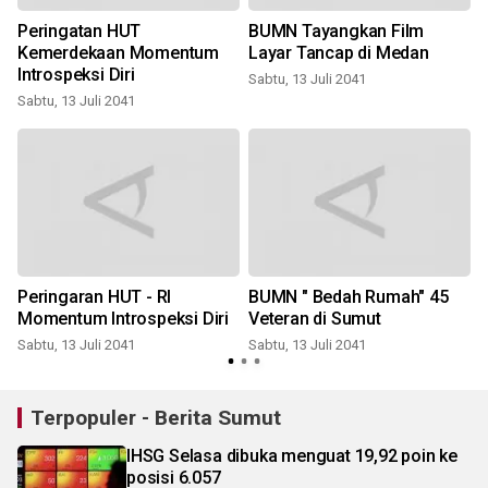
Peringatan HUT
BUMN Tayangkan Film
Kemerdekaan Momentum
Layar Tancap di Medan
Introspeksi Diri
Sabtu, 13 Juli 2041
Sabtu, 13 Juli 2041
S
Peringaran HUT - RI
BUMN " Bedah Rumah" 45
Momentum Introspeksi Diri
Veteran di Sumut
Sabtu, 13 Juli 2041
Sabtu, 13 Juli 2041
S
Terpopuler - Berita Sumut
IHSG Selasa dibuka menguat 19,92 poin ke
posisi 6.057