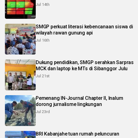
Jul 14th
SMGP perkuat literasi kebencanaan siswa di
wilayah rawan gunung api
Jul 16th
Dukung pendidikan, SMGP serahkan Sarpras
MCK dan laptop ke MTs di Sibanggor Julu
Jul 21st
Pemenang IN-Journal Chapter II, Inalum
dorong jurnalisme lingkungan
Jul 23rd
BRI Kabanjahe tuan rumah peluncuran