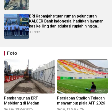
BRI Kabanjahe tuan rumah peluncuran
KALCER Bank Indonesia, hadirkan layanan
kas keliling dan edukasi rupiah hingga
pelosok Karo
Jul 30th
Foto
Pembangunan BRT
Persiapan Stadion Teladan
Mebidang di Medan
menyambut piala AFF 2026
Selasa, 19 Mei 2026
Senin, 11 Mei 2026