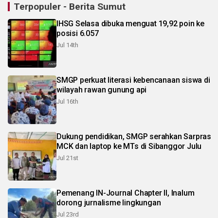
Terpopuler - Berita Sumut
IHSG Selasa dibuka menguat 19,92 poin ke
posisi 6.057
Jul 14th
SMGP perkuat literasi kebencanaan siswa di
wilayah rawan gunung api
Jul 16th
Dukung pendidikan, SMGP serahkan Sarpras
MCK dan laptop ke MTs di Sibanggor Julu
Jul 21st
Pemenang IN-Journal Chapter II, Inalum
dorong jurnalisme lingkungan
Jul 23rd