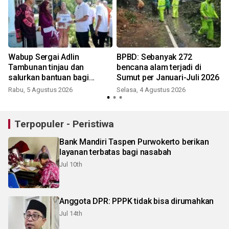
Wabup Sergai Adlin
BPBD: Sebanyak 272
Tambunan tinjau dan
bencana alam terjadi di
salurkan bantuan bagi
Sumut per Januari-Juli 2026
korban angin puting beliung
Rabu, 5 Agustus 2026
Selasa, 4 Agustus 2026
J
di desa Blok 10
Terpopuler - Peristiwa
Bank Mandiri Taspen Purwokerto berikan
layanan terbatas bagi nasabah
Jul 10th
Anggota DPR: PPPK tidak bisa dirumahkan
Jul 14th