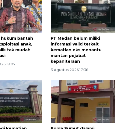
t hukum bantah
PT Medan belum miliki
sploitasi anak,
informasi valid terkait
lik tak mudah
kematian eks menantu
asi
mantan pejabat
kepaniteraan
026 18:07
3 Agustus 2026 17:38
logi kematian
Polda Sumut dalami