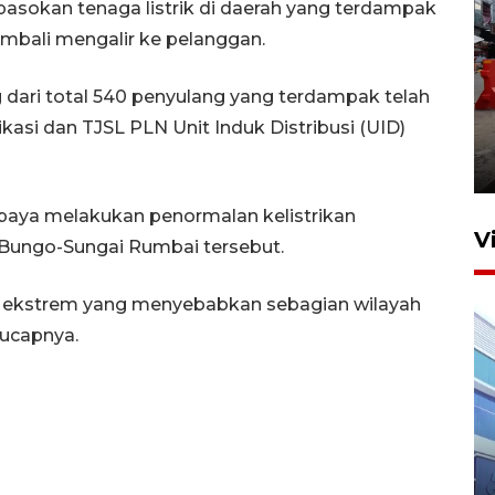
asokan tenaga listrik di daerah yang terdampak
mbali mengalir ke pelanggan.
g dari total 540 penyulang yang terdampak telah
Pelaporan SPT Tahunan di
ikasi dan TJSL PLN Unit Induk Distribusi (UID)
Sumut
27 April 2026 15:34
paya melakukan penormalan kelistrikan
V
Bungo-Sungai Rumbai tersebut.
ca ekstrem yang menyebabkan sebagian wilayah
 ucapnya.
IDAI perkuat kompetensi
dokter tangani penyakit