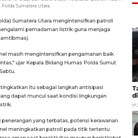
Polda Sumatera Utara.
lda) Sumatera Utara mengintensifkan patroli
mengalami pemadaman listrik guna menjaga
kamtibmas).
sonel masih mengintensifkan pengamanan baik
lintas," ujar Kepala Bidang Humas Polda Sumut
Sabtu.
ingkatkan itu sebagai langkah antisipasi
T
d
ng dapat muncul saat kondisi lingkungan
trik.
17 
si penerangan yang terbatas, potensi kerawanan
sonel meningkatkan patroli pada titik tertentu
sa aman saat beraktivitas maupun beristirahat.