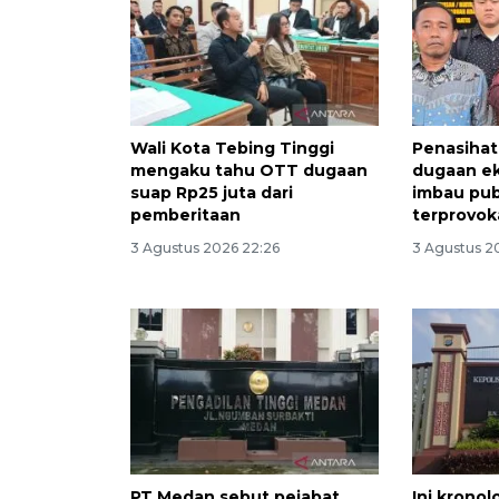
Wali Kota Tebing Tinggi
Penasiha
mengaku tahu OTT dugaan
dugaan ek
suap Rp25 juta dari
imbau pub
pemberitaan
terprovok
3 Agustus 2026 22:26
3 Agustus 2
PT Medan sebut pejabat
Ini krono