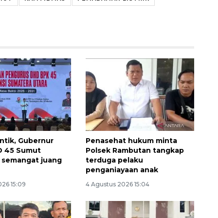
Memberantas kejahatan
jalanan Jakarta
antik, Gubernur
Penasehat hukum minta
D 45 Sumut
Polsek Rambutan tangkap
2026-08-05 18:00:00
 semangat juang
terduga pelaku
penganiayaan anak
026 15:09
4 Agustus 2026 15:04