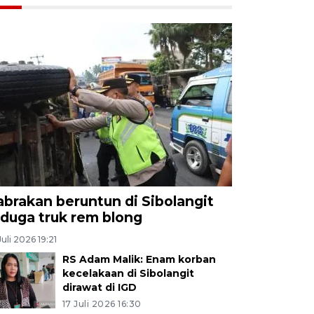
abrakan beruntun di Sibolangit
iduga truk rem blong
Juli 2026 19:21
RS Adam Malik: Enam korban
kecelakaan di Sibolangit
dirawat di IGD
17 Juli 2026 16:30