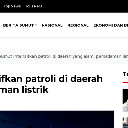
Top News
Rilis Pers
BERITA SUMUT
NASIONAL
REGIONAL
EKONOMI DAN BI
Sumut intensifkan patroli di daerah yang alami pemadaman list
T
fkan patroli di daerah
an listrik