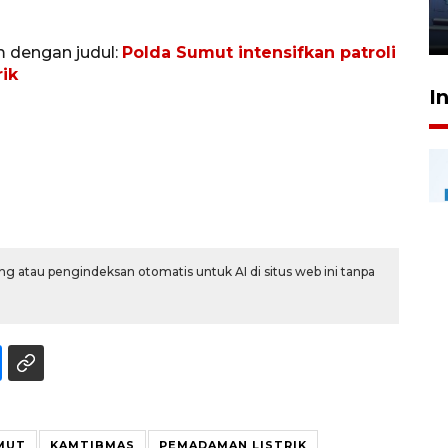
jantung anak
23 Juli 2026 20:04
m dengan judul:
Polda Sumut intensifkan patroli
ik
I
g atau pengindeksan otomatis untuk AI di situs web ini tanpa
MUT
KAMTIBMAS
PEMADAMAN LISTRIK