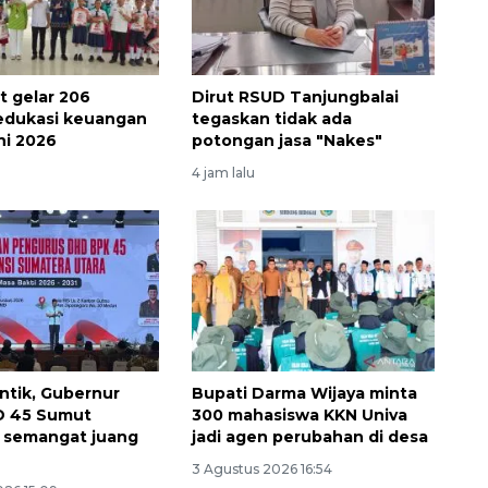
 gelar 206
Dirut RSUD Tanjungbalai
edukasi keuangan
tegaskan tidak ada
ni 2026
potongan jasa "Nakes"
4 jam lalu
antik, Gubernur
Bupati Darma Wijaya minta
D 45 Sumut
300 mahasiswa KKN Univa
 semangat juang
jadi agen perubahan di desa
3 Agustus 2026 16:54