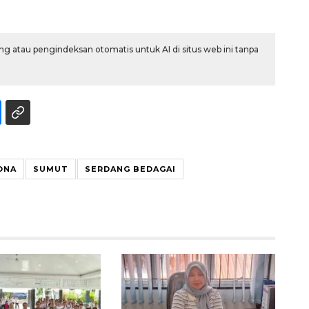
g atau pengindeksan otomatis untuk AI di situs web ini tanpa
ONA
SUMUT
SERDANG BEDAGAI
Ekspedisi Rupiah Berdaulat
2026 sambangi Papua
2026-08-06 13:15:00