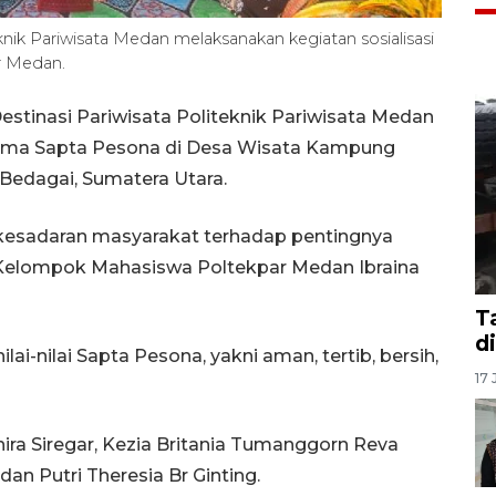
knik Pariwisata Medan melaksanakan kegiatan sosialisasi
r Medan.
stinasi Pariwisata Politeknik Pariwisata Medan
tema Sapta Pesona di Desa Wisata Kampung
 Bedagai, Sumatera Utara.
n kesadaran masyarakat terhadap pentingnya
 Kelompok Mahasiswa Poltekpar Medan Ibraina
T
d
ai-nilai Sapta Pesona, yakni aman, tertib, bersih,
17 
lshira Siregar, Kezia Britania Tumanggorn Reva
an Putri Theresia Br Ginting.