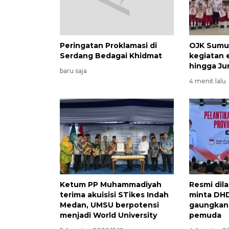
Peringatan Proklamasi di
OJK Sumut
Serdang Bedagai Khidmat
kegiatan 
hingga Ju
baru saja
4 menit lalu
Ketum PP Muhammadiyah
Resmi dil
terima akuisisi STikes Indah
minta DH
Medan, UMSU berpotensi
gaungkan
menjadi World University
pemuda