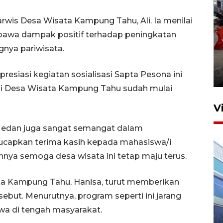
rwis Desa Wisata Kampung Tahu, Ali. Ia menilai
bawa dampak positif terhadap peningkatan
nya pariwisata.
Pelaporan SPT Tahunan di
Sumut
esiasi kegiatan sosialisasi Sapta Pesona ini
27 April 2026 15:34
 di Desa Wisata Kampung Tahu sudah mulai
V
 Medan juga sangat semangat dalam
gucapkan terima kasih kepada mahasiswa/i
nnya semoga desa wisata ini tetap maju terus.
ta Kampung Tahu, Hanisa, turut memberikan
ebut. Menurutnya, program seperti ini jarang
IDAI perkuat kompetensi
wa di tengah masyarakat.
dokter tangani penyakit