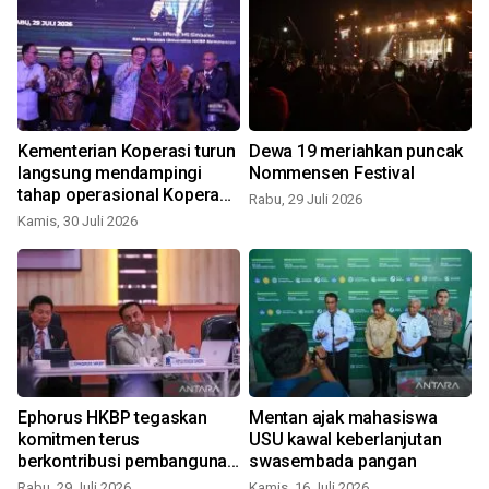
Kementerian Koperasi turun
Dewa 19 meriahkan puncak
langsung mendampingi
Nommensen Festival
tahap operasional Koperasi
Rabu, 29 Juli 2026
Desa/Kelurahan Merah
Kamis, 30 Juli 2026
R
Putih
Ephorus HKBP tegaskan
Mentan ajak mahasiswa
komitmen terus
USU kawal keberlanjutan
berkontribusi pembangunan
swasembada pangan
SDM melalui dunia
Rabu, 29 Juli 2026
Kamis, 16 Juli 2026
R