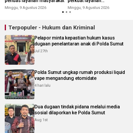
perluas layanan masyarakat
perkuat layanan
keimigrasian
Minggu, 9 Agustus 2026
Minggu, 9 Agustus 2026
Terpopuler - Hukum dan Kriminal
Pelapor minta kepastian hukum kasus
dugaan penelantaran anak di Polda Sumut
Jul 27th
Polda Sumut ungkap rumah produksi liquid
vape mengandung etomidate
4 hari lalu
Dua dugaan tindak pidana melalui media
sosial dilaporkan ke Polda Sumut
Aug 1st