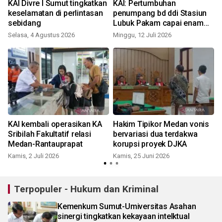
KAI Divre I Sumut tingkatkan
KAI: Pertumbuhan
keselamatan di perlintasan
penumpang bd ddi Stasiun
sebidang
Lubuk Pakam capai enam
persen
Selasa, 4 Agustus 2026
Minggu, 12 Juli 2026
S
KAI kembali operasikan KA
Hakim Tipikor Medan vonis
Sribilah Fakultatif relasi
bervariasi dua terdakwa
Medan-Rantauprapat
korupsi proyek DJKA
Kamis, 2 Juli 2026
Kamis, 25 Juni 2026
Terpopuler - Hukum dan Kriminal
Kemenkum Sumut-Umiversitas Asahan
sinergi tingkatkan kekayaan intelktual