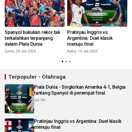
Spanyol bukukan rekor tak
Pratinjau Inggris vs
i
terkalahkan terpanjang
Argentina: Duel klasik
dalam PIala Dunia
menuju final
Senin, 20 Juli 2026
Rabu, 15 Juli 2026
S
Terpopuler - Olahraga
Piala Dunia - Singkirkan Amerika 4-1, Belgia
tantang Spanyol di perempat final
Jul 7th
Pratinjau Inggris vs Argentina: Duel klasik
menuju final