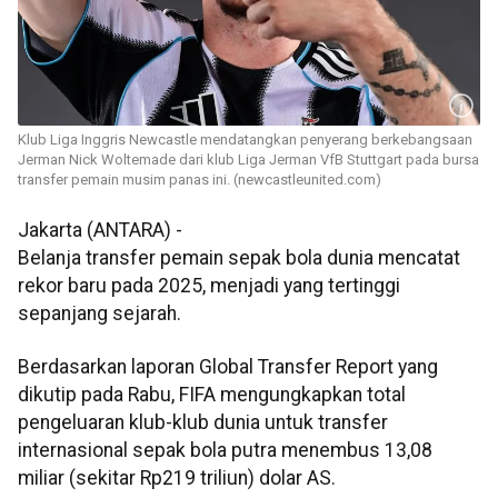
Klub Liga Inggris Newcastle mendatangkan penyerang berkebangsaan
Jerman Nick Woltemade dari klub Liga Jerman VfB Stuttgart pada bursa
transfer pemain musim panas ini. (newcastleunited.com)
Jakarta (ANTARA) -
Belanja transfer pemain sepak bola dunia mencatat
rekor baru pada 2025, menjadi yang tertinggi
sepanjang sejarah.
Berdasarkan laporan Global Transfer Report yang
dikutip pada Rabu, FIFA mengungkapkan total
pengeluaran klub-klub dunia untuk transfer
internasional sepak bola putra menembus 13,08
miliar (sekitar Rp219 triliun) dolar AS.