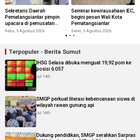
Sekretaris Daerah
Seminar kewirausahaan IEC,
Pematangsiantar pimpin
begini pesan Wali Kota
upacara di pemusatan
Pematangsiantar
latihan calon Paskibraka
Rabu, 5 Agustus 2026
Senin, 3 Agustus 2026
S
Terpopuler - Berita Sumut
IHSG Selasa dibuka menguat 19,92 poin ke
posisi 6.057
Jul 14th
SMGP perkuat literasi kebencanaan siswa di
wilayah rawan gunung api
Jul 16th
Dukung pendidikan, SMGP serahkan Sarpras