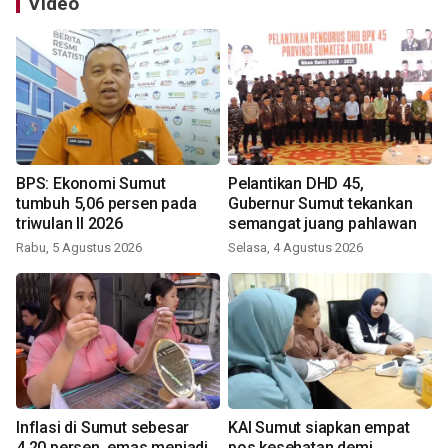
Video
BPS: Ekonomi Sumut
Pelantikan DHD 45,
tumbuh 5,06 persen pada
Gubernur Sumut tekankan
triwulan II 2026
semangat juang pahlawan
Rabu, 5 Agustus 2026
Selasa, 4 Agustus 2026
Inflasi di Sumut sebesar
KAI Sumut siapkan empat
4,20 persen, emas menjadi
pos kesehatan demi