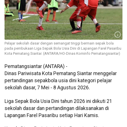
Pelajar sekolah dasar dengan semangat tinggi bermain sepak bola
pada pembukaan Liga Sepak Bola Usia Dini di Lapangan Farel Pasaribu
Kota Pematang Siantar. (ANTARA/HO-Dinas Kominfo Pematangsiantar)
Pematangsiantar (ANTARA) -
Dinas Pariwisata Kota Pematang Siantar menggelar
pertandingan sepakbola usia dini kategori pelajar
sekolah dasar, 7 Mei - 8 Agustus 2026.
Liga Sepak Bola Usia Dini tahun 2026 ini diikuti 21
sekolah dasar dan pertandingan dilaksanakan di
Lapangan Farel Pasaribu setiap Hari Kamis.