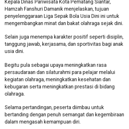
Kepala Dinas Pariwisata Kota Pematang Siantar,
Hamzah Fanshuri Damanik menjelaskan, tujuan
penyelenggaraan Liga Sepak Bola Usia Dini ini untuk
mengembangkan minat dan bakat olahraga sejak dini.
Selain juga menempa karakter positif seperti disiplin,
tanggung jawab, kerjasama, dan sportivitas bagi anak
usia dini.
Begitu pula sebagai upaya meningkatkan rasa
persaudaraan dan silaturahmi para pelajar melalui
kegiatan olahraga, meningkatkan kesehatan dan
kebugaran serta meningkatkan prestasi di bidang
olahraga.
Selama pertandingan, peserta diimbau untuk
bertanding dengan penuh semangat dan kegembiraan
dalam mengasah kemampuan diri.