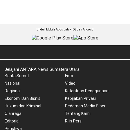
Unduh Mobile Apps untuk iOS dan Android
Jelajahi ANTARA News Sumatera Utara
Berita Sumut
Foto
Nasional
Video
Regional
Ketentuan Penggunaan
Ekonomi Dan Bisnis
Kebijakan Privasi
Hukum dan Kriminal
Pedoman Media Siber
Olahraga
Tentang Kami
Editorial
Rilis Pers
Peristiwa