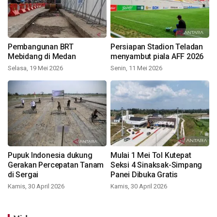
Pembangunan BRT
Persiapan Stadion Teladan
Mebidang di Medan
menyambut piala AFF 2026
Selasa, 19 Mei 2026
Senin, 11 Mei 2026
Pupuk Indonesia dukung
Mulai 1 Mei Tol Kutepat
Gerakan Percepatan Tanam
Seksi 4 Sinaksak-Simpang
di Sergai
Panei Dibuka Gratis
Kamis, 30 April 2026
Kamis, 30 April 2026