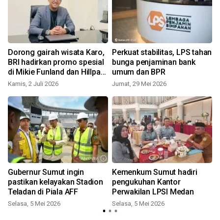
Dorong gairah wisata Karo,
Perkuat stabilitas, LPS tahan
BRI hadirkan promo spesial
bunga penjaminan bank
u
di Mikie Funland dan Hillpark
umum dan BPR
Sibolangit
Kamis, 2 Juli 2026
Jumat, 29 Mei 2026
S
a
Gubernur Sumut ingin
Kemenkum Sumut hadiri
pastikan kelayakan Stadion
pengukuhan Kantor
Teladan di Piala AFF
Perwakilan LPSI Medan
Selasa, 5 Mei 2026
Selasa, 5 Mei 2026
S