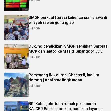
SMGP perkuat literasi kebencanaan siswa di
wilayah rawan gunung api
Jul 16th
Dukung pendidikan, SMGP serahkan Sarpras
MCK dan laptop ke MTs di Sibanggor Julu
Jul 21st
Pemenang IN-Journal Chapter II, Inalum
dorong jurnalisme lingkungan
Jul 23rd
BRI Kabanjahe tuan rumah peluncuran
KALCER Bank Indonesia, hadirkan layanan