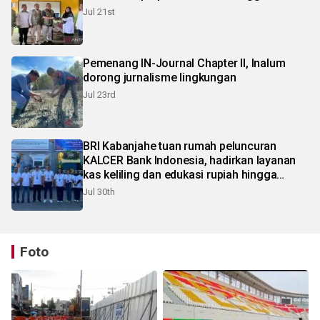
Jul 21st
Pemenang IN-Journal Chapter II, Inalum
dorong jurnalisme lingkungan
Jul 23rd
BRI Kabanjahe tuan rumah peluncuran
KALCER Bank Indonesia, hadirkan layanan
kas keliling dan edukasi rupiah hingga
pelosok Karo
Jul 30th
Foto