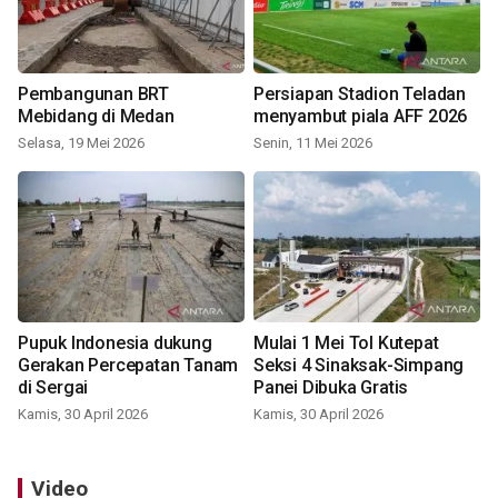
Pembangunan BRT
Persiapan Stadion Teladan
Mebidang di Medan
menyambut piala AFF 2026
Selasa, 19 Mei 2026
Senin, 11 Mei 2026
Pupuk Indonesia dukung
Mulai 1 Mei Tol Kutepat
Gerakan Percepatan Tanam
Seksi 4 Sinaksak-Simpang
di Sergai
Panei Dibuka Gratis
Kamis, 30 April 2026
Kamis, 30 April 2026
Video