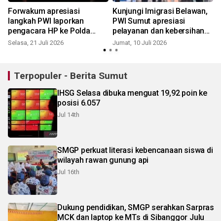
Forwakum apresiasi
Kunjungi Imigrasi Belawan,
langkah PWI laporkan
PWI Sumut apresiasi
pengacara HP ke Polda
pelayanan dan kebersihan
Metro Jaya
fasilitas
Selasa, 21 Juli 2026
Jumat, 10 Juli 2026
S
Terpopuler - Berita Sumut
IHSG Selasa dibuka menguat 19,92 poin ke
posisi 6.057
Jul 14th
SMGP perkuat literasi kebencanaan siswa di
wilayah rawan gunung api
Jul 16th
Dukung pendidikan, SMGP serahkan Sarpras
MCK dan laptop ke MTs di Sibanggor Julu