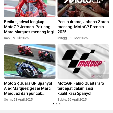
Berikut jadwal lengkap
Penuh drama, Johann Zarco
MotoGP Jerman: Peluang
menangi MotoGP Prancis
Marc Marquez menang lagi
2025
S
Rabu, 9 Juli 2025
Minggu, 11 Mei 2025
MotoGP, Juara GP Spanyol
MotoGP, Fabio Quartararo
Alex Marquez geser Marc
tercepat dalam sesi
Marquez dari puncak
kualifikasi Spanyol
klasemen
Senin, 28 April 2025
Sabtu, 26 April 2025