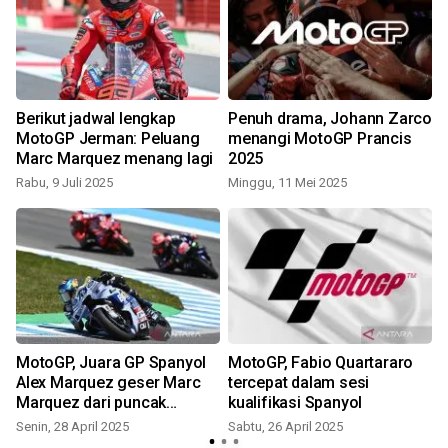
Berikut jadwal lengkap
Penuh drama, Johann Zarco
MotoGP Jerman: Peluang
menangi MotoGP Prancis
Marc Marquez menang lagi
2025
S
Rabu, 9 Juli 2025
Minggu, 11 Mei 2025
MotoGP, Juara GP Spanyol
MotoGP, Fabio Quartararo
Alex Marquez geser Marc
tercepat dalam sesi
Marquez dari puncak
kualifikasi Spanyol
klasemen
Senin, 28 April 2025
Sabtu, 26 April 2025
S