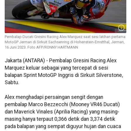
Pembalap Ducati Gresini Racing Alex Marquez saat sesi latihan pertama
MotoGP Jerman di Sirkuit Sachsenring di Hohenstein-Ernstthal, Jerman,
16 Juni 2023. Foto AFP/RONNY HARTMANN
Jakarta (ANTARA) - Pembalap Gresini Racing Alex
Marquez keluar sebagai yang tercepat di sesi
balapan Sprint MotoGP Inggris di Sirkuit Silverstone,
Sabtu.
Alex menghadapi persaingan sengit dengan
pembalap Marco Bezzecchi (Mooney VR46 Ducati)
dan Maverick Vinales (Aprilia Racing) yang masing-
masing hanya terpaut 0,366 detik dan 3,374 detik
pada balapan yang sempat diguyur hujan dan cuaca