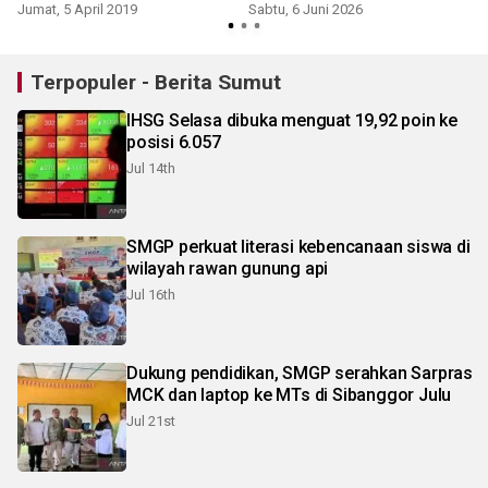
Jumat, 5 April 2019
Sabtu, 6 Juni 2026
Terpopuler - Berita Sumut
IHSG Selasa dibuka menguat 19,92 poin ke
posisi 6.057
Jul 14th
SMGP perkuat literasi kebencanaan siswa di
wilayah rawan gunung api
Jul 16th
Dukung pendidikan, SMGP serahkan Sarpras
MCK dan laptop ke MTs di Sibanggor Julu
Jul 21st