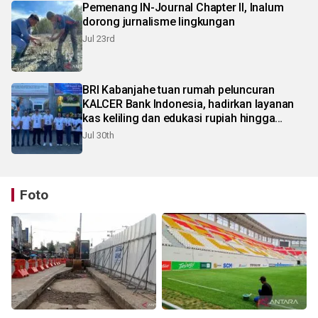
Pemenang IN-Journal Chapter II, Inalum
dorong jurnalisme lingkungan
Jul 23rd
BRI Kabanjahe tuan rumah peluncuran
KALCER Bank Indonesia, hadirkan layanan
kas keliling dan edukasi rupiah hingga
pelosok Karo
Jul 30th
Foto