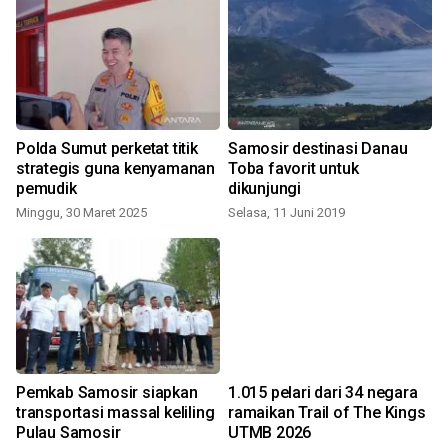
Polda Sumut perketat titik
Samosir destinasi Danau
strategis guna kenyamanan
Toba favorit untuk
pemudik
dikunjungi
Minggu, 30 Maret 2025
Selasa, 11 Juni 2019
S
Pemkab Samosir siapkan
1.015 pelari dari 34 negara
transportasi massal keliling
ramaikan Trail of The Kings
Pulau Samosir
UTMB 2026