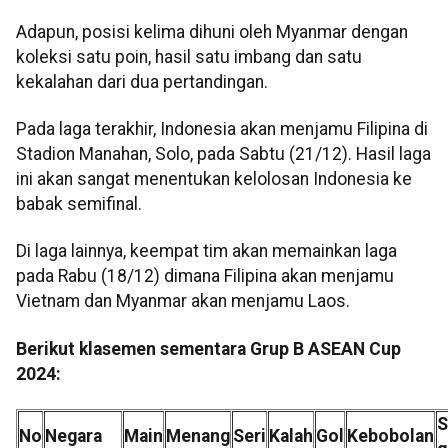
Adapun, posisi kelima dihuni oleh Myanmar dengan
koleksi satu poin, hasil satu imbang dan satu
kekalahan dari dua pertandingan.
Pada laga terakhir, Indonesia akan menjamu Filipina di
Stadion Manahan, Solo, pada Sabtu (21/12). Hasil laga
ini akan sangat menentukan kelolosan Indonesia ke
babak semifinal.
Di laga lainnya, keempat tim akan memainkan laga
pada Rabu (18/12) dimana Filipina akan menjamu
Vietnam dan Myanmar akan menjamu Laos.
Berikut klasemen sementara Grup B ASEAN Cup
2024:
S
No
Negara
Main
Menang
Seri
Kalah
Gol
Kebobolan