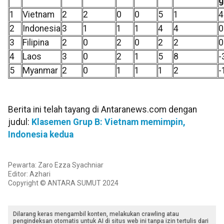
g
1
Vietnam
2
2
0
0
5
1
4
2
Indonesia
3
1
1
1
4
4
0
3
Filipina
2
0
2
0
2
2
0
4
Laos
3
0
2
1
5
8
-
5
Myanmar
2
0
1
1
1
2
-
Berita ini telah tayang di Antaranews.com dengan
judul:
Klasemen Grup B: Vietnam memimpin,
Indonesia kedua
Pewarta: Zaro Ezza Syachniar
Editor: Azhari
Copyright © ANTARA SUMUT 2024
Dilarang keras mengambil konten, melakukan crawling atau
pengindeksan otomatis untuk AI di situs web ini tanpa izin tertulis dari