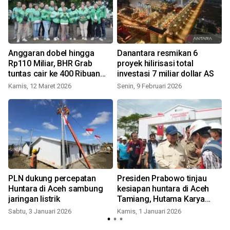
Anggaran dobel hingga
Danantara resmikan 6
Rp110 Miliar, BHR Grab
proyek hilirisasi total
tuntas cair ke 400 Ribuan
investasi 7 miliar dollar AS
mitra
Kamis, 12 Maret 2026
Senin, 9 Februari 2026
PLN dukung percepatan
Presiden Prabowo tinjau
Huntara di Aceh sambung
kesiapan huntara di Aceh
jaringan listrik
Tamiang, Hutama Karya
turut berkontribusi
Sabtu, 3 Januari 2026
Kamis, 1 Januari 2026