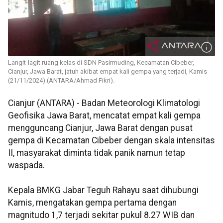
Langit-lagit ruang kelas di SDN Pasirmuding, Kecamatan Cibeber,
Cianjur, Jawa Barat, jatuh akibat empat kali gempa yang terjadi, Kamis
(21/11/2024).(ANTARA/Ahmad Fikri).
Cianjur (ANTARA) - Badan Meteorologi Klimatologi
Geofisika Jawa Barat, mencatat empat kali gempa
mengguncang Cianjur, Jawa Barat dengan pusat
gempa di Kecamatan Cibeber dengan skala intensitas
II, masyarakat diminta tidak panik namun tetap
waspada.
Kepala BMKG Jabar Teguh Rahayu saat dihubungi
Kamis, mengatakan gempa pertama dengan
magnitudo 1,7 terjadi sekitar pukul 8.27 WIB dan