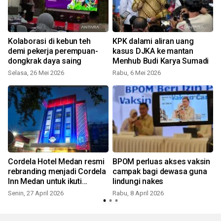
Kolaborasi di kebun teh
KPK dalami aliran uang
demi pekerja perempuan-
kasus DJKA ke mantan
dongkrak daya saing
Menhub Budi Karya Sumadi
Selasa, 26 Mei 2026
Rabu, 6 Mei 2026
S
Cordela Hotel Medan resmi
BPOM perluas akses vaksin
rebranding menjadi Cordela
campak bagi dewasa guna
Inn Medan untuk ikuti
lindungi nakes
dinamika pasar dan
Senin, 27 April 2026
Rabu, 8 April 2026
K
kebutuhan tamu