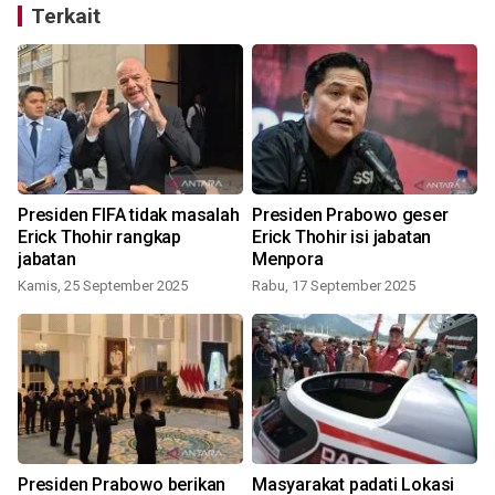
Terkait
Presiden FIFA tidak masalah
Presiden Prabowo geser
Erick Thohir rangkap
Erick Thohir isi jabatan
te
jabatan
Menpora
Kamis, 25 September 2025
Rabu, 17 September 2025
Presiden Prabowo berikan
Masyarakat padati Lokasi
P