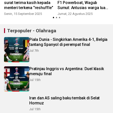
surat terima kasih kepada
F1 Powerboat, Wagub
menteri terkena "reshuffle"
Sumut: Antusias warga luar
biasa
Senin, 15 September 2025
Jumat, 22 Agustus 2025
Terpopuler - Olahraga
Piala Dunia - Singkirkan Amerika 4-1, Belgia
tantang Spanyol di perempat final
Jul 7th
Pratinjau Inggris vs Argentina: Duel klasik
menuju final
Jul 15th
Iran dan AS saling baku tembak di Selat
Hormuz
Jul 15th