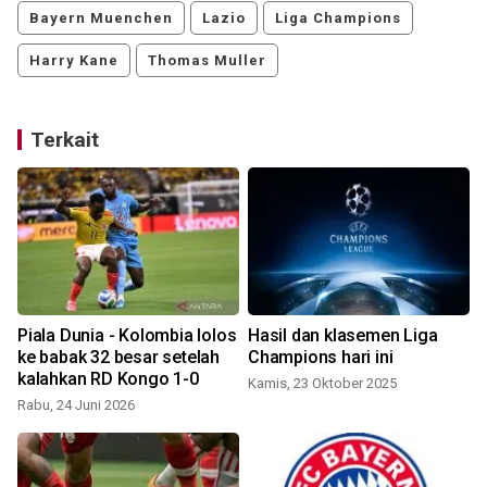
Bayern Muenchen
Lazio
Liga Champions
Harry Kane
Thomas Muller
Terkait
n
Piala Dunia - Kolombia lolos
Hasil dan klasemen Liga
ke babak 32 besar setelah
Champions hari ini
t
kalahkan RD Kongo 1-0
Kamis, 23 Oktober 2025
Rabu, 24 Juni 2026