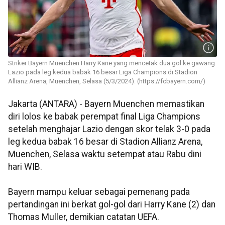
Striker Bayern Muenchen Harry Kane yang mencetak dua gol ke gawang
Lazio pada leg kedua babak 16 besar Liga Champions di Stadion
Allianz Arena, Muenchen, Selasa (5/3/2024). (https://fcbayern.com/)
Jakarta (ANTARA) - Bayern Muenchen memastikan
diri lolos ke babak perempat final Liga Champions
setelah menghajar Lazio dengan skor telak 3-0 pada
leg kedua babak 16 besar di Stadion Allianz Arena,
Muenchen, Selasa waktu setempat atau Rabu dini
hari WIB.
Bayern mampu keluar sebagai pemenang pada
pertandingan ini berkat gol-gol dari Harry Kane (2) dan
Thomas Muller, demikian catatan UEFA.