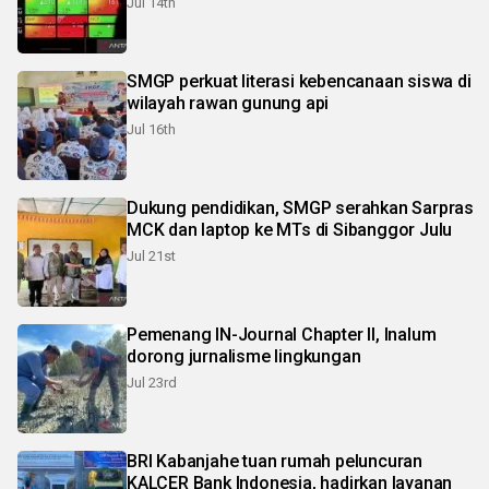
Jul 14th
SMGP perkuat literasi kebencanaan siswa di
wilayah rawan gunung api
Jul 16th
Dukung pendidikan, SMGP serahkan Sarpras
MCK dan laptop ke MTs di Sibanggor Julu
Jul 21st
Pemenang IN-Journal Chapter II, Inalum
dorong jurnalisme lingkungan
Jul 23rd
BRI Kabanjahe tuan rumah peluncuran
KALCER Bank Indonesia, hadirkan layanan