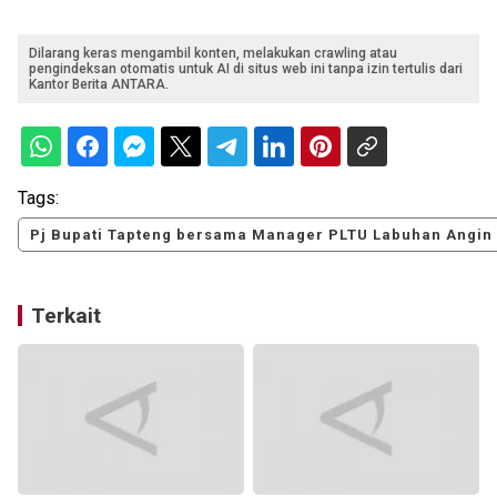
Dilarang keras mengambil konten, melakukan crawling atau
pengindeksan otomatis untuk AI di situs web ini tanpa izin tertulis dari
Kantor Berita ANTARA.
Tags:
Pj Bupati Tapteng bersama Manager PLTU Labuhan Angin
Terkait
S