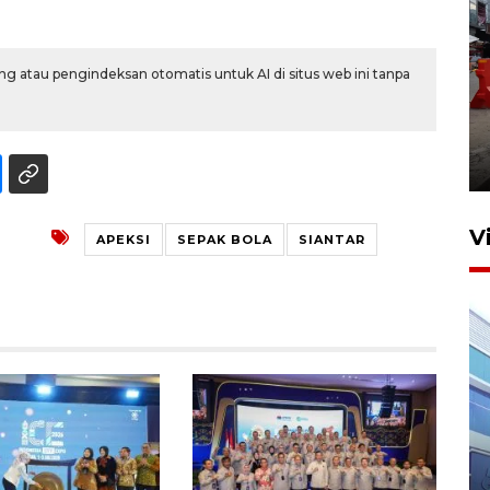
g atau pengindeksan otomatis untuk AI di situs web ini tanpa
Pelaporan SPT Tahunan di
Sumut
27 April 2026 15:34
V
APEKSI
SEPAK BOLA
SIANTAR
IDAI perkuat kompetensi
dokter tangani penyakit