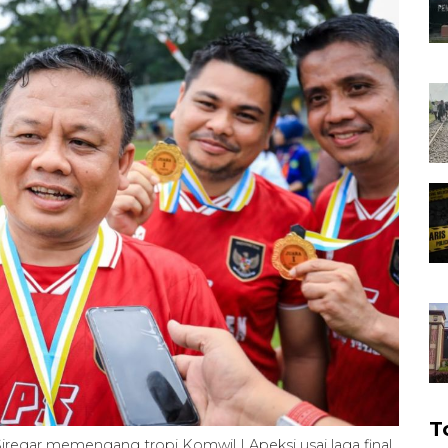
T
gar memengang tropi Komwil I Apeksi usai laga final