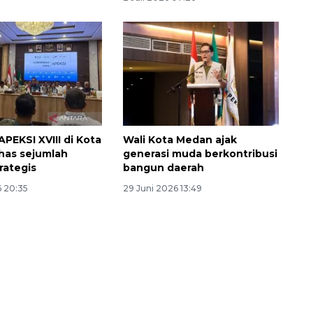
PEKSI XVIII di Kota
Wali Kota Medan ajak
has sejumlah
generasi muda berkontribusi
rategis
bangun daerah
Vaksin HPV untuk siswa laki-
6 20:35
29 Juni 2026 13:49
laki
2026-08-06 06:30:00