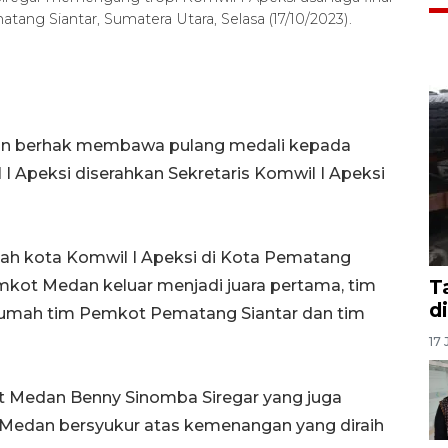
ang Siantar, Sumatera Utara, Selasa (17/10/2023).
an berhak membawa pulang medali kepada
I Apeksi diserahkan Sekretaris Komwil I Apeksi
tah kota Komwil I Apeksi di Kota Pematang
T
emkot Medan keluar menjadi juara pertama, tim
d
umah tim Pemkot Pematang Siantar dan tim
17 
t Medan Benny Sinomba Siregar yang juga
Medan bersyukur atas kemenangan yang diraih