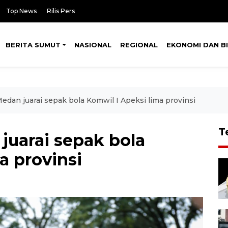
Top News
Rilis Pers
BERITA SUMUT
NASIONAL
REGIONAL
EKONOMI DAN BI
dan juarai sepak bola Komwil I Apeksi lima provinsi
T
uarai sepak bola
a provinsi