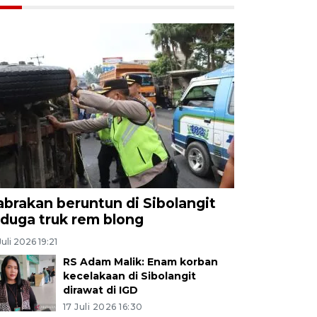
abrakan beruntun di Sibolangit
iduga truk rem blong
Juli 2026 19:21
RS Adam Malik: Enam korban
kecelakaan di Sibolangit
dirawat di IGD
17 Juli 2026 16:30