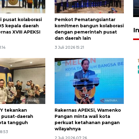
jantung anak
23 Juli 2026 20:04
i pusat kolaborasi
Pemkot Pematangsiantar
 95 kepala daerah
komitmen bangun kolaborasi
I
rnas XVIII APEKSI
dengan pemerintah pusat
dan daerah lain
1:14
3 Juli 2026 15:21
Y tekankan
Rakernas APEKSi, Wamenko
i pusat-daerah
Pangan minta wali kota
ota tangguh
perkuat ketahanan pangan
wilayahnya
08:53
2 Juli 2026 07:26