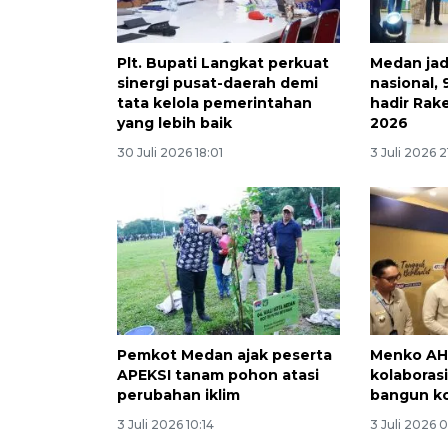
Plt. Bupati Langkat perkuat
Medan jad
sinergi pusat-daerah demi
nasional,
tata kelola pemerintahan
hadir Rake
yang lebih baik
2026
30 Juli 2026 18:01
3 Juli 2026 2
Pemkot Medan ajak peserta
Menko AH
APEKSI tanam pohon atasi
kolaboras
perubahan iklim
bangun k
3 Juli 2026 10:14
3 Juli 2026 