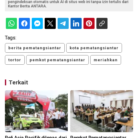
pengindeksan otomatis untuk AI di situs web ini tanpa izin tertulis dari
Kantor Berita ANTARA.
Tags:
berita pematangsiantar
kota pematangsiantar
tortor
pemkot pematangsiantar
meriahkan
Terkait
Reli Asia Pasifik dilepas dari
Pemkot Pematangsiantar