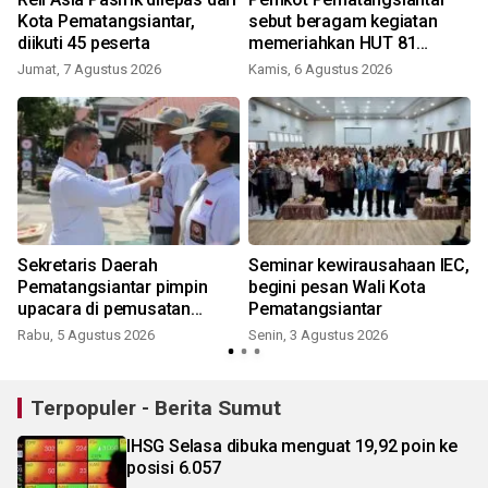
Kota Pematangsiantar,
sebut beragam kegiatan
diikuti 45 peserta
memeriahkan HUT 81
Kemerdekaan RI
Jumat, 7 Agustus 2026
Kamis, 6 Agustus 2026
Sekretaris Daerah
Seminar kewirausahaan IEC,
Pematangsiantar pimpin
begini pesan Wali Kota
upacara di pemusatan
Pematangsiantar
latihan calon Paskibraka
Rabu, 5 Agustus 2026
Senin, 3 Agustus 2026
J
Terpopuler - Berita Sumut
IHSG Selasa dibuka menguat 19,92 poin ke
posisi 6.057