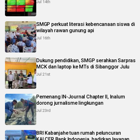
Jul 14th
SMGP perkuat literasi kebencanaan siswa di
wilayah rawan gunung api
Jul 16th
Dukung pendidikan, SMGP serahkan Sarpras
MCK dan laptop ke MTs di Sibanggor Julu
Jul 21st
Pemenang IN-Journal Chapter II, Inalum
dorong jurnalisme lingkungan
Jul 23rd
BRI Kabanjahe tuan rumah peluncuran
KALCER Bank Indonesia, hadirkan layanan