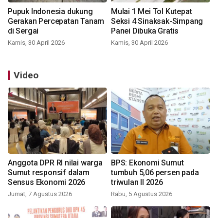
Pupuk Indonesia dukung
Mulai 1 Mei Tol Kutepat
Gerakan Percepatan Tanam
Seksi 4 Sinaksak-Simpang
di Sergai
Panei Dibuka Gratis
Kamis, 30 April 2026
Kamis, 30 April 2026
Video
Anggota DPR RI nilai warga
BPS: Ekonomi Sumut
Sumut responsif dalam
tumbuh 5,06 persen pada
Sensus Ekonomi 2026
triwulan II 2026
Jumat, 7 Agustus 2026
Rabu, 5 Agustus 2026