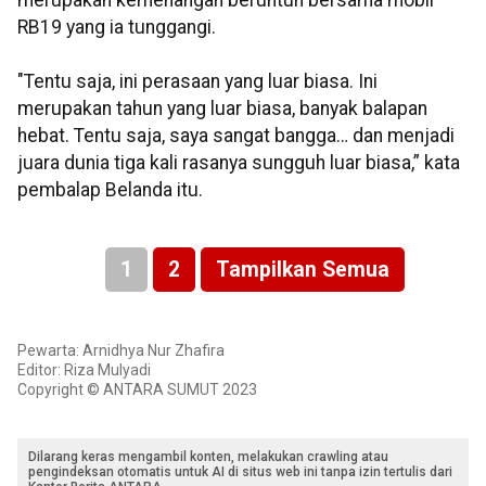
merupakan kemenangan beruntun bersama mobil
RB19 yang ia tunggangi.
"Tentu saja, ini perasaan yang luar biasa. Ini
merupakan tahun yang luar biasa, banyak balapan
hebat. Tentu saja, saya sangat bangga… dan menjadi
juara dunia tiga kali rasanya sungguh luar biasa,” kata
pembalap Belanda itu.
1
2
Tampilkan Semua
Pewarta: Arnidhya Nur Zhafira
Editor: Riza Mulyadi
Copyright © ANTARA SUMUT 2023
Dilarang keras mengambil konten, melakukan crawling atau
pengindeksan otomatis untuk AI di situs web ini tanpa izin tertulis dari