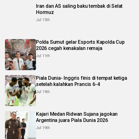
Iran dan AS saling baku tembak di Selat
Hormuz
Jul 15th
Polda Sumut gelar Esports Kapolda Cup
2026 cegah kenakalan remaja
Jul 11th
Piala Dunia- Inggris finis di tempat ketiga
setelah kalahkan Prancis 6-4
Jul 19th
Kajari Medan Ridwan Sujana jagokan
Argentina juara Piala Dunia 2026
Jul 19th