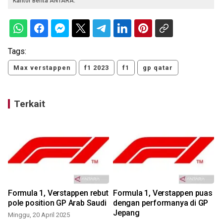
Kantor Berita ANTARA.
Tags:
Max verstappen
f1 2023
f1
gp qatar
Terkait
Formula 1, Verstappen rebut
Formula 1, Verstappen puas
n
pole position GP Arab Saudi
dengan performanya di GP
Jepang
Minggu, 20 April 2025