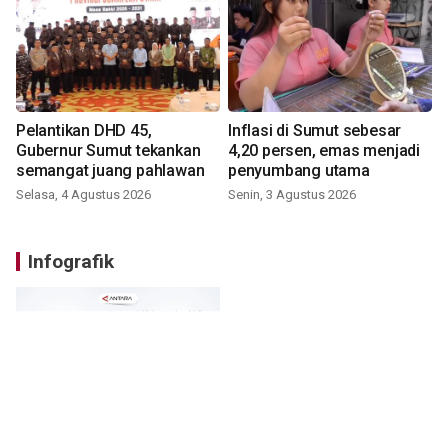
Pelantikan DHD 45,
Inflasi di Sumut sebesar
Gubernur Sumut tekankan
4,20 persen, emas menjadi
semangat juang pahlawan
penyumbang utama
Selasa, 4 Agustus 2026
Senin, 3 Agustus 2026
Infografik