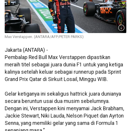
Max Verstappen. (ANTARA/AFP/PETER PARKS)
Jakarta (ANTARA) -
Pembalap Red Bull Max Verstappen dipastikan
meraih titel sebagai juara dunia F1 untuk yang ketiga
kalinya setelah keluar sebagai runnerup pada Sprint
Grand Prix Qatar di Sirkuit Losail, Minggu WIB.
Gelar ketiganya ini sekaligus hattrick juara dunianya
secara beruntun usai dua musim sebelumnya.
Dengan ini, Verstappen kini menyamai Jack Brabham,
Jackie Stewart, Niki Lauda, Nelson Piquet dan Ayrton
Senna, yang memiliki gelar yang sama di Formula 1
sepanjang masa.“