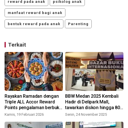
reward pada anak
psikolog anak
manfaat reward bagi anak
bentuk reward pada anak
Parenting
Terkait
Rayakan Ramadan dengan
BBW Medan 2025 Kembali
k
Triple ALL Accor Reward
Hadir di Delipark Mall,
Points pengalaman berbuka
tawarkan diskon hingga 80
puasa
persen
Kamis, 19 Februari 2026
Senin, 24 November 2025