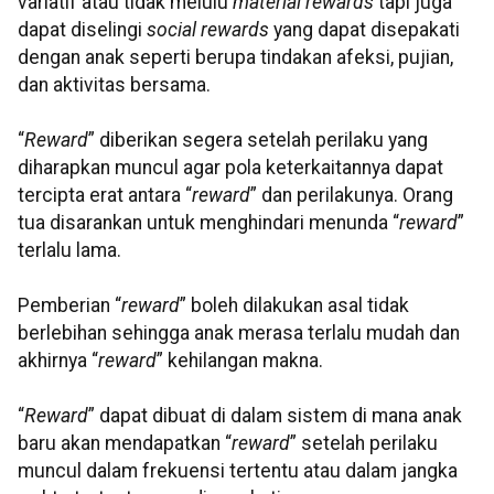
variatif atau tidak melulu
material rewards
tapi juga
dapat diselingi
social rewards
yang dapat disepakati
dengan anak seperti berupa tindakan afeksi, pujian,
dan aktivitas bersama.
“
Reward
” diberikan segera setelah perilaku yang
diharapkan muncul agar pola keterkaitannya dapat
tercipta erat antara “
reward
” dan perilakunya. Orang
tua disarankan untuk menghindari menunda “
reward
”
terlalu lama.
Pemberian “
reward
” boleh dilakukan asal tidak
berlebihan sehingga anak merasa terlalu mudah dan
akhirnya “
reward
” kehilangan makna.
“
Reward
” dapat dibuat di dalam sistem di mana anak
baru akan mendapatkan “
reward
” setelah perilaku
muncul dalam frekuensi tertentu atau dalam jangka