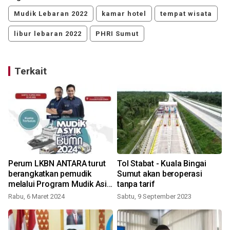
Mudik Lebaran 2022
kamar hotel
tempat wisata
libur lebaran 2022
PHRI Sumut
Terkait
Perum LKBN ANTARA turut
Tol Stabat - Kuala Bingai
berangkatkan pemudik
Sumut akan beroperasi
melalui Program Mudik Asik
tanpa tarif
Bersama BUMN
Rabu, 6 Maret 2024
Sabtu, 9 September 2023
S