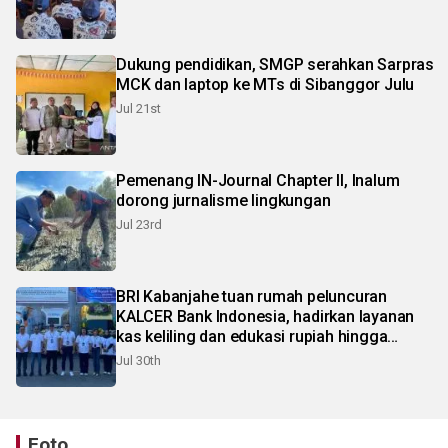
Dukung pendidikan, SMGP serahkan Sarpras
MCK dan laptop ke MTs di Sibanggor Julu
Jul 21st
Pemenang IN-Journal Chapter II, Inalum
dorong jurnalisme lingkungan
Jul 23rd
BRI Kabanjahe tuan rumah peluncuran
KALCER Bank Indonesia, hadirkan layanan
kas keliling dan edukasi rupiah hingga
pelosok Karo
Jul 30th
Foto