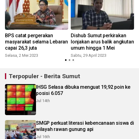
BPS catat pergerakan
Dishub Sumut perkirakan
masyarakat selama Lebaran
lonjakan arus balik angkutan
capai 26,3 juta
umum hingga 1 Mei
Selasa, 2 Mei 2023
Sabtu, 29 April 2023
S
Terpopuler - Berita Sumut
IHSG Selasa dibuka menguat 19,92 poin ke
posisi 6.057
Jul 14th
SMGP perkuat literasi kebencanaan siswa di
wilayah rawan gunung api
Jul 16th