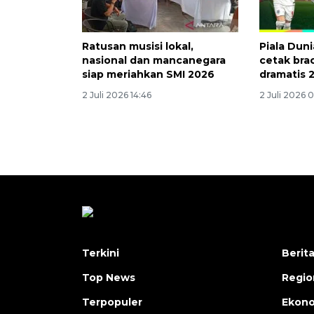
Ratusan musisi lokal,
Piala Dun
nasional dan mancanegara
cetak bra
siap meriahkan SMI 2026
dramatis 
2 Juli 2026 14:46
2 Juli 2026 
Terkini
Berit
Top News
Regio
Terpopuler
Ekono