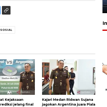
jantung anak
23 Juli 2026 20:04
I
SOSIAL
at Kejaksaan
Kajari Medan Ridwan Sujana
ediksi jelang final
jagokan Argentina juara Piala