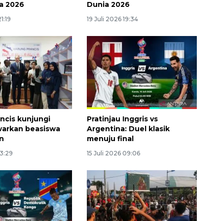
ia 2026
Dunia 2026
21:19
19 Juli 2026 19:34
ncis kunjungi
Pratinjau Inggris vs
warkan beasiswa
Argentina: Duel klasik
Ekspedisi Rupiah Berdaulat
n
menuju final
2026 sambangi Papua
13:29
15 Juli 2026 09:06
2026-08-06 13:15:00