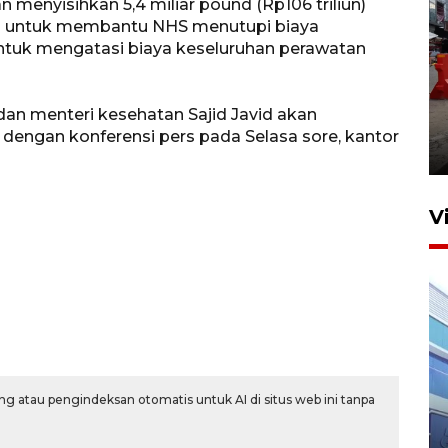
menyisihkan 5,4 miliar pound (Rp106 triliun)
an untuk membantu NHS menutupi biaya
tuk mengatasi biaya keseluruhan perawatan
Pelaporan SPT Tahunan di
dan menteri kesehatan Sajid Javid akan
Sumut
 dengan konferensi pers pada Selasa sore, kantor
27 April 2026 15:34
V
g atau pengindeksan otomatis untuk AI di situs web ini tanpa
IDAI perkuat kompetensi
dokter tangani penyakit