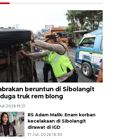
abrakan beruntun di Sibolangit
iduga truk rem blong
Juli 2026 19:21
RS Adam Malik: Enam korban
kecelakaan di Sibolangit
dirawat di IGD
17 Juli 2026 16:30