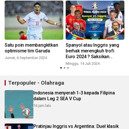
Satu poin membangkitkan
Spanyol atau Inggris yang
optimisme tim Garuda
berhak merengkuh trofi
Euro 2024 ? Saksikan
Jumat, 6 September 2024
tempur sengit Senin dinihari
Minggu, 14 Juli 2024
S
Terpopuler - Olahraga
Indonesia menyerah 1-3 kepada Filipina
dalam Leg 2 SEA V Cup
16 jam lalu
Pratinjau Inggris vs Argentina: Duel klasik