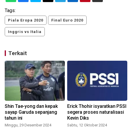
Tags:
Piala Eropa 2020
Final Euro 2020
Inggris vs Italia
Terkait
Shin Tae-yong dan kepak
Erick Thohir isyaratkan PSSI
sayap Garuda sepanjang
segera proses naturalisasi
tahun ini
Kevin Diks
S
Minggu, 29 Desember 2024
Sabtu, 12 Oktober 2024