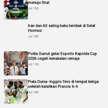
menuju final
Jul 15th
Iran dan AS saling baku tembak di Selat
Hormuz
Jul 15th
Polda Sumut gelar Esports Kapolda Cup
2026 cegah kenakalan remaja
Jul 11th
Piala Dunia- Inggris finis di tempat ketiga
setelah kalahkan Prancis 6-4
Jul 19th