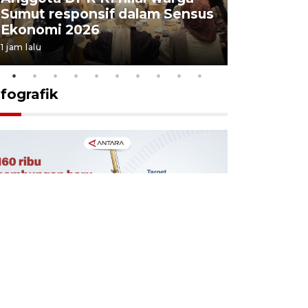
Sumut responsif dalam Sensus
5,06 pers
Ekonomi 2026
2026
1 jam lalu
5 Agustus 202
nfografik