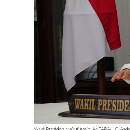
Wakil Presiden Ma’ruf Amin. ANTARA/HO-Asd