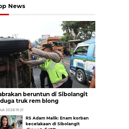
op News
abrakan beruntun di Sibolangit
iduga truk rem blong
Juli 2026 19:21
RS Adam Malik: Enam korban
kecelakaan di Sibolangit