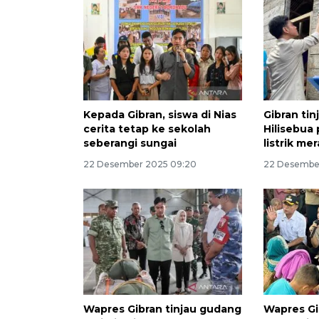
Kepada Gibran, siswa di Nias
Gibran tin
cerita tetap ke sekolah
Hilisebua
seberangi sungai
listrik mer
22 Desember 2025 09:20
22 Desember
Wapres Gibran tinjau gudang
Wapres Gi