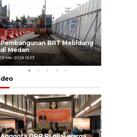
Pembangunan BRT Mebidang
Persiapa
di Medan
menyambu
19 Mei 2026 16:53
11 Mei 2026 15
ideo
Anggota DPR RI nilai warga
BPS: Eko