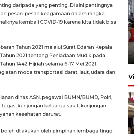
ting daripada yang penting. Di sini pentingnya
kan pesan-pesan keagamaan dalam rangka
iknya kembali COVID-19 karena kita tidak bisa
Pelaporan SPT Tahunan di
baran Tahun 2021 melalui Surat Edaran Kepala
Sumut
Tahun 2021 tentang Peniadaan Mudik pada
27 April 2026 15:34
Tahun 1442 Hijriah selama 6-17 Mei 2021.
giatan moda transportasi darat, laut, udara dan
V
jalanan dinas ASN, pegawai BUMN/BUMD, Polri,
tugas; kunjungan keluarga sakit, kunjungan
yanan kesehatan darurat.
 boleh dilakukan oleh pimpinan lembaga tinggi
Kodam I Bukit Barisan