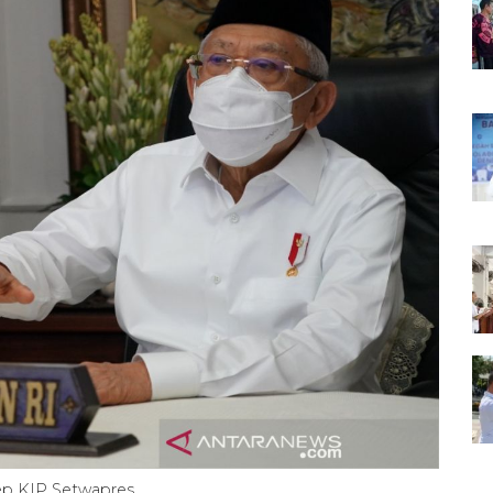
ep KIP Setwapres