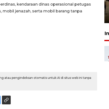
luncurkan program Kodam
berdinas, kendaraan dinas operasional petugas
Berhaji
 mobil jenazah, serta mobil barang tanpa
27 Juli 2026 20:00
I
g atau pengindeksan otomatis untuk AI di situs web ini tanpa