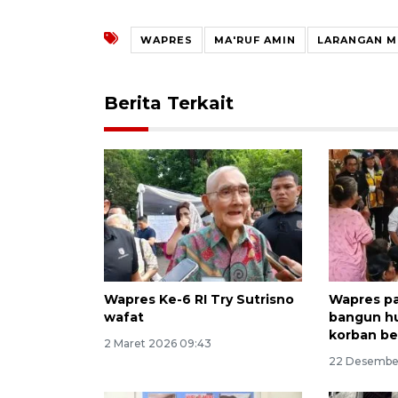
WAPRES
MA'RUF AMIN
LARANGAN M
Berita Terkait
Wapres Ke-6 RI Try Sutrisno
Wapres pa
wafat
bangun hu
korban b
2 Maret 2026 09:43
22 Desember