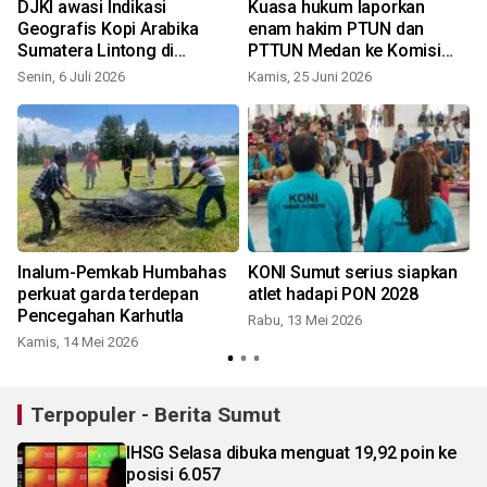
DJKI awasi Indikasi
Kuasa hukum laporkan
Geografis Kopi Arabika
enam hakim PTUN dan
Sumatera Lintong di
PTTUN Medan ke Komisi
Humbahas
Yudisial
Senin, 6 Juli 2026
Kamis, 25 Juni 2026
K
Inalum-Pemkab Humbahas
KONI Sumut serius siapkan
perkuat garda terdepan
atlet hadapi PON 2028
Pencegahan Karhutla
Rabu, 13 Mei 2026
Kamis, 14 Mei 2026
S
Terpopuler - Berita Sumut
IHSG Selasa dibuka menguat 19,92 poin ke
posisi 6.057