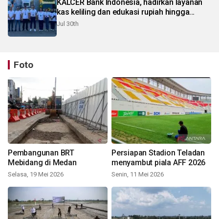
KALCER Bank Indonesia, hadirkan layanan
kas keliling dan edukasi rupiah hingga
pelosok Karo
Jul 30th
Foto
Pembangunan BRT
Persiapan Stadion Teladan
Mebidang di Medan
menyambut piala AFF 2026
Selasa, 19 Mei 2026
Senin, 11 Mei 2026