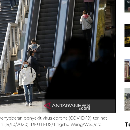
yebaran penyakit virus corona (COVID-19) terlihat
T
Senin (19/10/2020). REUTERS/Tingshu Wang/WSJ/cfo