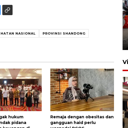
Pelaporan SPT Tahunan di
EHATAN NASIONAL
PROVINSI SHANDONG
Sumut
27 April 2026 15:34
V
Kodam I Bukit Barisan
gak hukum
Remaja dengan obesitas dan
luncurkan program Kodam
indak pidana
gangguan haid perlu