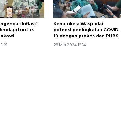
gendali Inflasi",
Kemenkes: Waspadai
Mendagri untuk
potensi peningkatan COVID-
Jokowi
19 dengan prokes dan PHBS
19:21
28 Mei 2024 12:14
Awas penipuan berbasis AI
2026-08-07 13:45:00