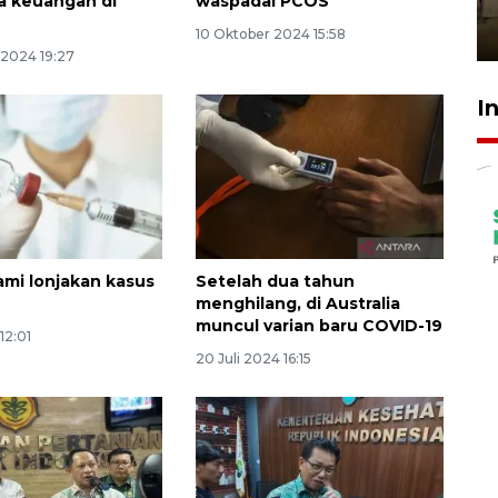
Berhaji
sa keuangan di
waspadai PCOS
27 Juli 2026 20:00
10 Oktober 2024 15:58
2024 19:27
I
ami lonjakan kasus
Setelah dua tahun
menghilang, di Australia
muncul varian baru COVID-19
12:01
20 Juli 2024 16:15