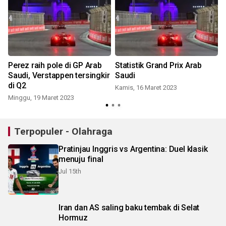
Perez raih pole di GP Arab
Statistik Grand Prix Arab
Saudi, Verstappen tersingkir
Saudi
di Q2
Kamis, 16 Maret 2023
Minggu, 19 Maret 2023
J
Terpopuler - Olahraga
Pratinjau Inggris vs Argentina: Duel klasik
menuju final
Jul 15th
Iran dan AS saling baku tembak di Selat
Hormuz