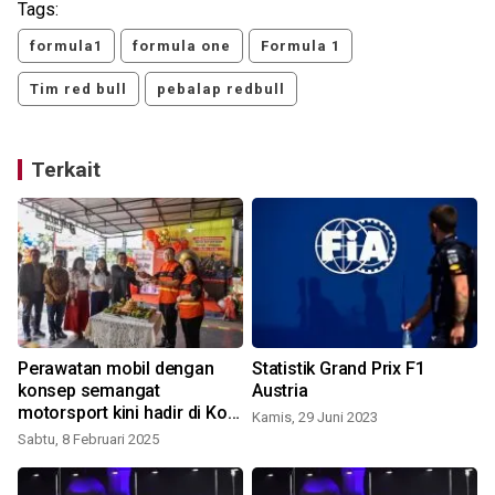
Tags:
formula1
formula one
Formula 1
Tim red bull
pebalap redbull
Terkait
Perawatan mobil dengan
Statistik Grand Prix F1
konsep semangat
Austria
motorsport kini hadir di Kota
Kamis, 29 Juni 2023
Medan
Sabtu, 8 Februari 2025
S