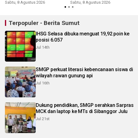
Sabtu, 8 Agustus 2026
Sabtu, 8 Agustus 2026
Terpopuler - Berita Sumut
IHSG Selasa dibuka menguat 19,92 poin ke
posisi 6.057
Jul 14th
SMGP perkuat literasi kebencanaan siswa di
wilayah rawan gunung api
Jul 16th
Dukung pendidikan, SMGP serahkan Sarpras
MCK dan laptop ke MTs di Sibanggor Julu
Jul 21st