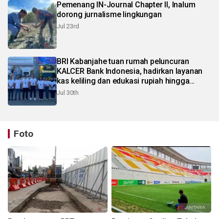
Pemenang IN-Journal Chapter II, Inalum
dorong jurnalisme lingkungan
Jul 23rd
BRI Kabanjahe tuan rumah peluncuran
KALCER Bank Indonesia, hadirkan layanan
kas keliling dan edukasi rupiah hingga
pelosok Karo
Jul 30th
Foto