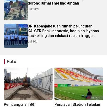
dorong jurnalisme lingkungan
Jul 23rd
BRI Kabanjahe tuan rumah peluncuran
KALCER Bank Indonesia, hadirkan layanan
kas keliling dan edukasi rupiah hingga
pelosok Karo
Jul 30th
Foto
Pembangunan BRT
Persiapan Stadion Teladan