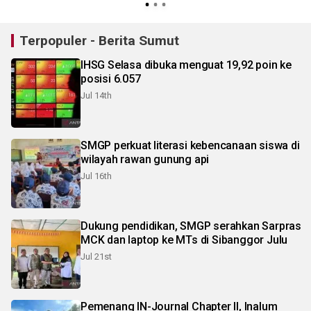
Terpopuler - Berita Sumut
IHSG Selasa dibuka menguat 19,92 poin ke
posisi 6.057
Jul 14th
SMGP perkuat literasi kebencanaan siswa di
wilayah rawan gunung api
Jul 16th
Dukung pendidikan, SMGP serahkan Sarpras
MCK dan laptop ke MTs di Sibanggor Julu
Jul 21st
Pemenang IN-Journal Chapter II, Inalum